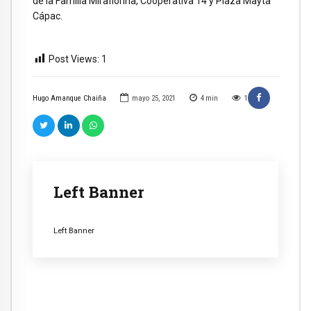
de la Familia Miraflorina, Cooperativa 14 y Plaza Mayta
Cápac.
Post Views:
1
Hugo Amanque Chaiña
mayo 25, 2021
4
min
1
Left Banner
Left Banner