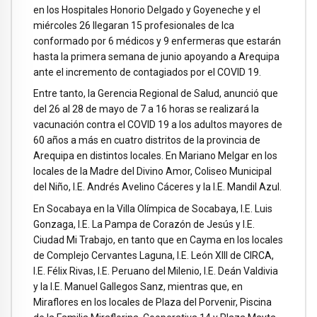
en los Hospitales Honorio Delgado y Goyeneche y el
miércoles 26 llegaran 15 profesionales de Ica
conformado por 6 médicos y 9 enfermeras que estarán
hasta la primera semana de junio apoyando a Arequipa
ante el incremento de contagiados por el COVID 19.
Entre tanto, la Gerencia Regional de Salud, anunció que
del 26 al 28 de mayo de 7 a 16 horas se realizará la
vacunación contra el COVID 19 a los adultos mayores de
60 años a más en cuatro distritos de la provincia de
Arequipa en distintos locales. En Mariano Melgar en los
locales de la Madre del Divino Amor, Coliseo Municipal
del Niño, I.E. Andrés Avelino Cáceres y la I.E. Mandil Azul.
En Socabaya en la Villa Olímpica de Socabaya, I.E. Luis
Gonzaga, I.E. La Pampa de Corazón de Jesús y I.E.
Ciudad Mi Trabajo, en tanto que en Cayma en los locales
de Complejo Cervantes Laguna, I.E. León XIII de CIRCA,
I.E. Félix Rivas, I.E. Peruano del Milenio, I.E. Deán Valdivia
y la I.E. Manuel Gallegos Sanz, mientras que, en
Miraflores en los locales de Plaza del Porvenir, Piscina