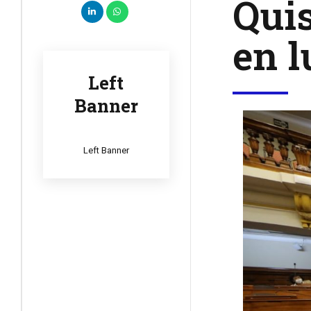
Quis
en l
Left
Banner
Left Banner