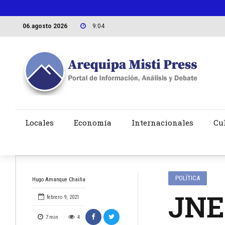
06.agosto 2026
9:04
Locales
Economía
Internacionales
Cu
POLÍTICA
Hugo Amanque Chaiña
JNE
febrero 9, 2021
7
min
4