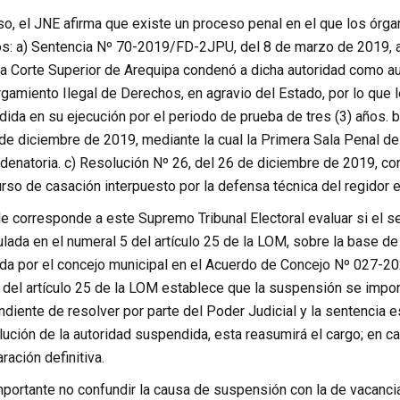
aso, el JNE afirma que existe un proceso penal en el que los órga
s: a) Sentencia Nº 70-2019/FD-2JPU, del 8 de marzo de 2019, a
la Corte Superior de Arequipa condenó a dicha autoridad como au
gamiento Ilegal de Derechos, en agravio del Estado, por lo que l
dida en su ejecución por el periodo de prueba de tres (3) años.
de diciembre de 2019, mediante la cual la Primera Sala Penal de A
denatoria. c) Resolución Nº 26, del 26 de diciembre de 2019, con
rso de casación interpuesto por la defensa técnica del regidor e
 le corresponde a este Supremo Tribunal Electoral evaluar si el s
ada en el numeral 5 del artículo 25 de la LOM, sobre la base de 
da por el concejo municipal en el Acuerdo de Concejo Nº 027-20
o del artículo 25 de la LOM establece que la suspensión se impo
diente de resolver por parte del Poder Judicial y la sentencia e
ución de la autoridad suspendida, esta reasumirá el cargo; en ca
ración definitiva.
portante no confundir la causa de suspensión con la de vacancia