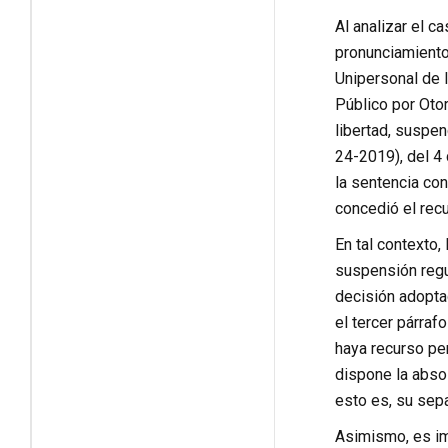
Al analizar el c
pronunciamiento
Unipersonal de 
Público por Otor
libertad, suspen
24-2019), del 4 
la sentencia con
concedió el recu
En tal contexto,
suspensión regul
decisión adopta
el tercer párraf
haya recurso pen
dispone la absol
esto es, su sepa
Asimismo, es im