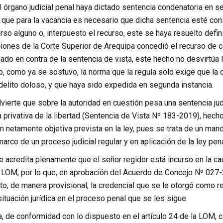
l órgano judicial penal haya dictado sentencia condenatoria en 
que para la vacancia es necesario que dicha sentencia esté cons
rso alguno o, interpuesto el recurso, este se haya resuelto defini
iones de la Corte Superior de Arequipa concedió el recurso de c
ado en contra de la sentencia de vista, este hecho no desvirtúa
o, como ya se sostuvo, la norma que la regula solo exige que la 
delito doloso, y que haya sido expedida en segunda instancia.
vierte que sobre la autoridad en cuestión pesa una sentencia jud
 privativa de la libertad (Sentencia de Vista Nº 183-2019), hec
 netamente objetiva prevista en la ley, pues se trata de un man
 marco de un proceso judicial regular y en aplicación de la ley pena
se acredita plenamente que el señor regidor está incurso en la c
la LOM, por lo que, en aprobación del Acuerdo de Concejo Nº 02
to, de manera provisional, la credencial que se le otorgó como r
ituación jurídica en el proceso penal que se les sigue.
, de conformidad con lo dispuesto en el artículo 24 de la LOM, 