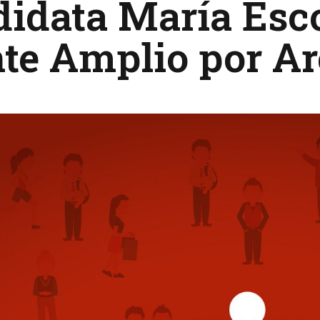
idata María Esco
te Amplio por A