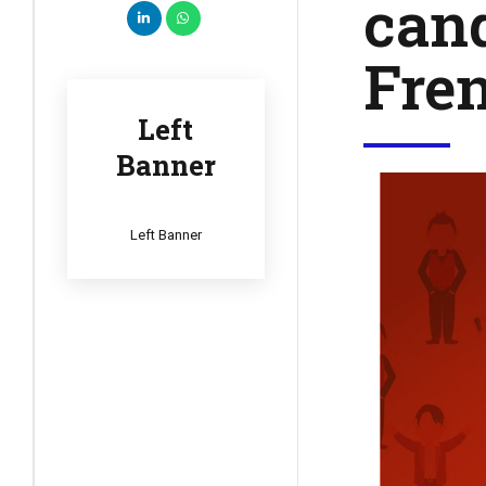
cand
Fren
Left
Banner
Left Banner