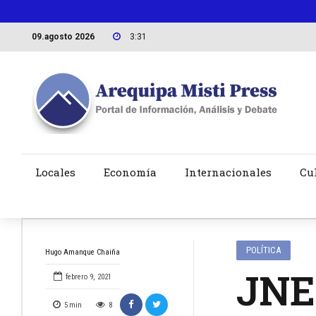
09.agosto 2026
3:31
Locales
Economía
Internacionales
Cu
POLÍTICA
Hugo Amanque Chaiña
JNE
febrero 9, 2021
5
min
8