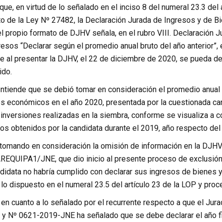
 que, en virtud de lo señalado en el inciso 8 del numeral 23.3 del 
o de la Ley Nº 27482, la Declaración Jurada de Ingresos y de Bi
l propio formato de DJHV señala, en el rubro VIII. Declaración 
esos “Declarar según el promedio anual bruto del año anterior”, 
e al presentar la DJHV, el 22 de diciembre de 2020, se pueda d
ido.
entiende que se debió tomar en consideración el promedio anual 
os económicos en el año 2020, presentada por la cuestionada can
inversiones realizadas en la siembra, conforme se visualiza a c
os obtenidos por la candidata durante el 2019, año respecto del
 tomando en consideración la omisión de información en la DJH
QUIPA1/JNE, que dio inicio al presente proceso de exclusión y 
didata no habría cumplido con declarar sus ingresos de bienes 
r lo dispuesto en el numeral 23.5 del artículo 23 de la LOP y proc
 en cuanto a lo señalado por el recurrente respecto a que el Ju
 Nº 0621-2019-JNE ha señalado que se debe declarar el año fisc