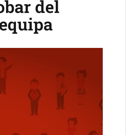
bar del
requipa