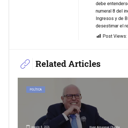
debe entenderse
numeral 8 del in
Ingresos y de B
desestimar el r
Post Views:
Related Articles
POLÍTICA
agosto 8, 2026
Hugo Amanque Chaiña