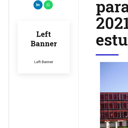
para
2021
estu
Left
Banner
Left Banner