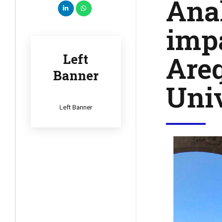
Anal
impa
Are
Left
Banner
Uni
Left Banner