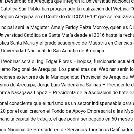
l Desarrollo de Arequipa que integran la Universidad Nacional d
 Catolica San Pablo, han programado la realización del Webinar “
Región Arequipa en el Contexto del COVID-19” que se realizará e
incipal será la Magister, Amely Faridy Palza Monroy, quien es D
Universidad Católica de Santa María desde el 2016 hasta la fecha
olica Santa María y el grado académico de Maestría en Ciencias 
a Universidad Nacional de San Agustín de Arequipa.
 Webinar será el Ing. Edgar Flores Hinojosa, funcionario actual 
ierno Regional de Arequipa. Los panelistas del Webinar serán l
laciones exteriores de la Municipalidad Provincial de Arequipa,
ismo de Arequipa, Jorge Luis Valderrama Salinas – Presidente d
orma Nakagawa López – Presidenta de la Asociación de hoteles,
onal consciente que el turismo es un sector indispensable para e
20 por el cual crearon el Fondo de Apoyo Empresarial a las Myp
inanciar capital de trabajo, el que podrá ser pagado en 60 meses
rio Nacional de Prestadores de Servicios Turísticos Calificados