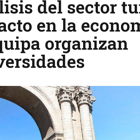
isis del sector t
cto en la econo
quipa organizan
versidades