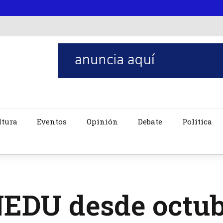
ltura
Eventos
Opinión
Debate
Política
EDU desde octubr