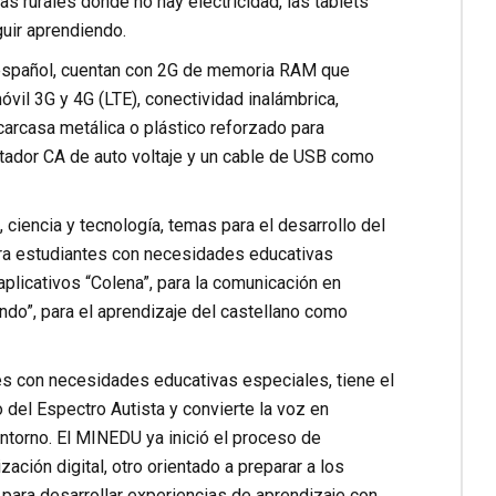
s rurales donde no hay electricidad, las tablets
uir aprendiendo.
n español, cuentan con 2G de memoria RAM que
vil 3G y 4G (LTE), conectividad inalámbrica,
carcasa metálica o plástico reforzado para
tador CA de auto voltaje y un cable de USB como
 ciencia y tecnología, temas para el desarrollo del
ara estudiantes con necesidades educativas
aplicativos “Colena”, para la comunicación en
ndo”, para el aprendizaje del castellano como
tes con necesidades educativas especiales, tiene el
 del Espectro Autista y convierte la voz en
 entorno. El MINEDU ya inició el proceso de
ción digital, otro orientado a preparar a los
para desarrollar experiencias de aprendizaje con