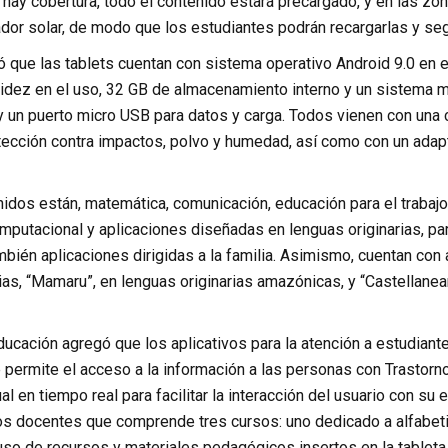
ay cobertura, todo el contenido estará precargado, y en las zona
ador solar, de modo que los estudiantes podrán recargarlas y seg
ió que las tablets cuentan con sistema operativo Android 9.0 e
idez en el uso, 32 GB de almacenamiento interno y un sistema mó
y un puerto micro USB para datos y carga. Todos vienen con una 
tección contra impactos, polvo y humedad, así como con un adap
idos están, matemática, comunicación, educación para el trabajo,
putacional y aplicaciones diseñadas en lenguas originarias, p
bién aplicaciones dirigidas a la familia. Asimismo, cuentan con 
ias, “Mamaru”, en lenguas originarias amazónicas, y “Castellanea
ducación agregó que los aplicativos para la atención a estudian
e permite el acceso a la información a las personas con Trastorno
al en tiempo real para facilitar la interacción del usuario con su
os docentes que comprende tres cursos: uno dedicado a alfabetiza
uso de recursos y materiales pedagógicos insertos en la tableta 