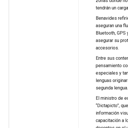
zonas donde no h
tendrán un carg
Benavides refir
aseguran una flu
Bluetooth, GPS 
asegurar su pro
accesorios.
Entre sus conten
pensamiento com
especiales y tam
lenguas originar
segunda lengua.
El ministro de e
“Dictapicto”, qu
información visu
capacitación a l
docentes en el 