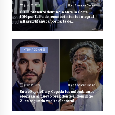
junio 27, 2026
Hugo Amanque Chaiña
CIDH presentó denuncia ante la Corte
IDH por falta de reconocimiento integral
a Karen Mañuca por falta de
reconocimiento integral a su identidad
de genero
INTERNACIONALES
junio 19, 2026
Hugo Amanque Chaiña
Entre Espriella y Cepeda los colombianos
elegirán al nuevo presidente el domingo
21 en segunda vuelta electoral