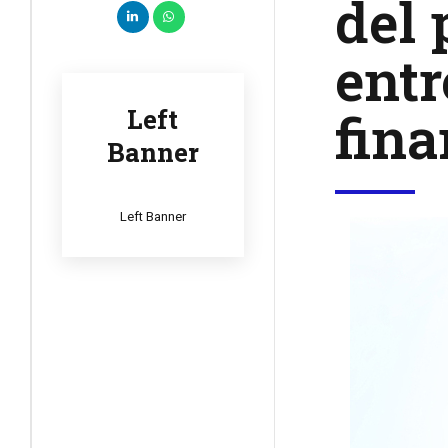
del 
entr
fina
Left
Banner
Left Banner