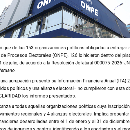
 que de las 153 organizaciones políticas obligadas a entregar su
 de Procesos Electorales (ONPE), 126 lo hicieron dentro del pla
1 de julio, de acuerdo a la
Resolución Jefatural 000075-2026-J
Peruano
.
 una agrupación presentó su Información Financiera Anual (IFA) 
tidos políticos y una alianza electoral– no cumplieron con esta 
 CLARIDAD
los informes presentados.
canza a todas aquellas organizaciones políticas cuya inscripción
vimientos regionales y 4 alianzas electorales. Implica presentar
nancieras desarrolladas entre el 1 de enero y el 31 de diciembr
ros de ingresos y gastos, identificando a los aportantes y el mo