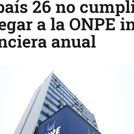
país 26 no cumpl
egar a la ONPE 
nciera anual