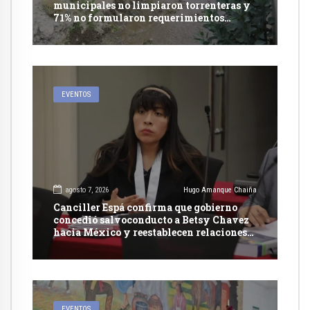
municipales no limpiaron torrenteras y
71% no formularon requerimientos
presupuestales afirma informe de
Contraloría
EVENTOS
agosto 7, 2026
Hugo Amanque Chaiña
Canciller Espá confirma que gobierno
concedió salvoconducto a Betsy Chavez
hacia México y reestablecen relaciones
con dicho país
EVENTOS