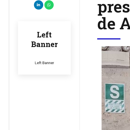
pres
de A
Left
Banner
Left Banner