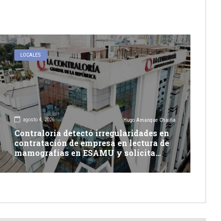
LOCALES
agosto 4, 2026
Hugo Amanque Chaiña
Contraloría detectó irregularidades en
contratación de empresa en lectura de
mamografías en ESAMU y solicita
acciones penales contra funcionarios