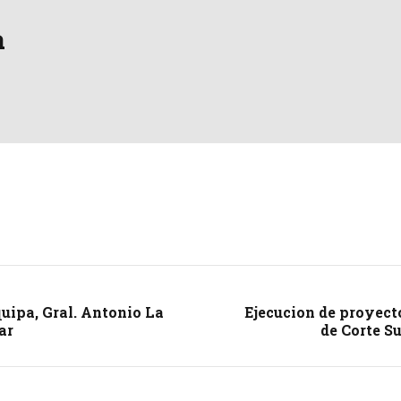
a
quipa, Gral. Antonio La
Ejecucion de proyect
ar
de Corte S