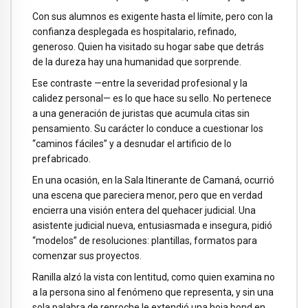
Con sus alumnos es exigente hasta el límite, pero con la
confianza desplegada es hospitalario, refinado,
generoso. Quien ha visitado su hogar sabe que detrás
de la dureza hay una humanidad que sorprende.
Ese contraste —entre la severidad profesional y la
calidez personal— es lo que hace su sello. No pertenece
a una generación de juristas que acumula citas sin
pensamiento. Su carácter lo conduce a cuestionar los
“caminos fáciles” y a desnudar el artificio de lo
prefabricado.
En una ocasión, en la Sala Itinerante de Camaná, ocurrió
una escena que pareciera menor, pero que en verdad
encierra una visión entera del quehacer judicial. Una
asistente judicial nueva, entusiasmada e insegura, pidió
“modelos” de resoluciones: plantillas, formatos para
comenzar sus proyectos.
Ranilla alzó la vista con lentitud, como quien examina no
a la persona sino al fenómeno que representa, y sin una
sola palabra de reproche le extendió una hoja bond en