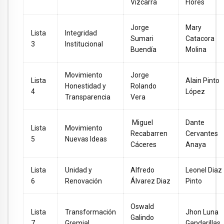
Vizcarra
Flores
Jorge
Mary
Lista
Integridad
Sumari
Catacora
3
Institucional
Buendía
Molina
Movimiento
Jorge
Lista
Alain Pinto
Honestidad y
Rolando
4
López
Transparencia
Vera
Miguel
Dante
Lista
Movimiento
Recabarren
Cervantes
5
Nuevas Ideas
Cáceres
Anaya
Lista
Unidad y
Alfredo
Leonel Diaz
6
Renovación
Álvarez Diaz
Pinto
Oswald
Lista
Transformación
Jhon Luna
Galindo
7
Gremial
Gandarillas