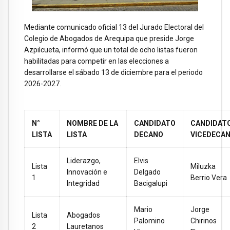
Mediante comunicado oficial 13 del Jurado Electoral del
Colegio de Abogados de Arequipa que preside Jorge
Azpilcueta, informó que un total de ocho listas fueron
habilitadas para competir en las elecciones a
desarrollarse el sábado 13 de diciembre para el periodo
2026-2027.
N°
NOMBRE DE LA
CANDIDATO
CANDIDAT
LISTA
LISTA
DECANO
VICEDECA
Liderazgo,
Elvis
Lista
Miluzka
Innovación e
Delgado
1
Berrio Vera
Integridad
Bacigalupi
Mario
Jorge
Lista
Abogados
Palomino
Chirinos
2
Lauretanos