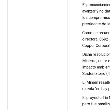
El pronunciamien
avanzar y no det
los compromisos
presidente de la
Como se recuerda
directoral 0692-
Copper Corporati
Dicha resolució
Mineros, entre e
impacto ambient
Sustentatorio (I
El Minem resaltó
directa “no hay 
El proyecto Tía 
pero fue paraliz