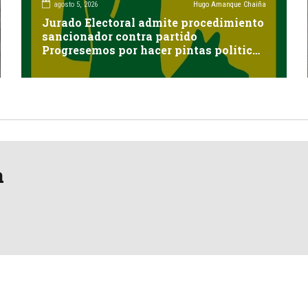
agosto 5, 2026
Hugo Amanque Chaiña
Jurado Electoral admite procedimiento
sancionador contra partido
Progresemos por hacer pintas políticas
sin autorización en Cayma
a