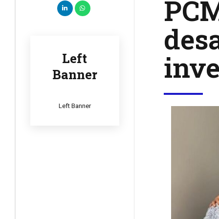
PCM 
desa
inve
Left
Banner
Left Banner