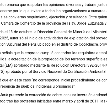
to remarca que respetan las opiniones diversas y trabajar juntos
enerse por lo que invitan a todas las organizaciones a sumarse 
 se conviertan seguimiento, ejecución y resultados. Entre quien
 Cámara de Comercio de la provincia de Islay, Jorge Zuzunaga y ot
 el 13 de octubre, la Dirección General de Minería del Ministeri
2025, autorizó el inicio de actividades de explotación del proye
on Sucursal del Perú, ubicado en el distrito de Cocachacra, provi
n señala que la empresa cumplió con todos los requisitos esta
llos la acreditación de la propiedad de los terrenos superficiale
al (EIA) aprobado mediante la Resolución Directoral 392-201
TS) aprobado por el Servicio Nacional de Certificación Ambiental
 que en este caso “no corresponde iniciar procedimiento de cons
presencia de pueblos indígenas u originarios”.
María pretende la extracción de cobre, con una inversión estima
ado tras las protestas iniciadas entre marzo y abril de 2011, la