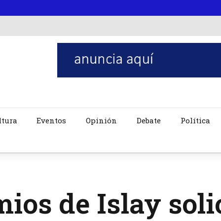
ltura
Eventos
Opinión
Debate
Política
ios de Islay solic