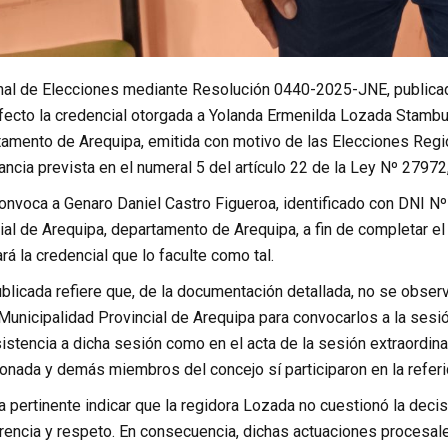
nal de Elecciones mediante Resolución 0440-2025-JNE, publicada 
efecto la credencial otorgada a Yolanda Ermenilda Lozada Stambu
tamento de Arequipa, emitida con motivo de las Elecciones Regio
ancia prevista en el numeral 5 del artículo 22 de la Ley Nº 2797
onvoca a Genaro Daniel Castro Figueroa, identificado con DNI N
ial de Arequipa, departamento de Arequipa, a fin de completar e
rá la credencial que lo faculte como tal.
blicada refiere que, de la documentación detallada, no se observ
Municipalidad Provincial de Arequipa para convocarlos a la sesió
sistencia a dicha sesión como en el acta de la sesión extraordina
onada y demás miembros del concejo sí participaron en la referi
ta pertinente indicar que la regidora Lozada no cuestionó la dec
rencia y respeto. En consecuencia, dichas actuaciones procesa