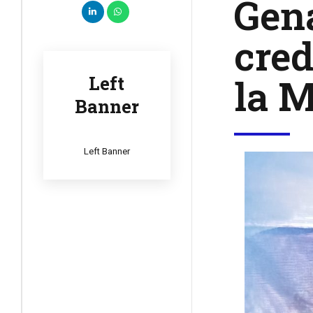
Gena
cred
la M
Left
Banner
Left Banner