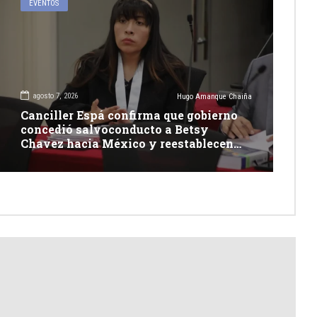
EVENTOS
agosto 7, 2026
Hugo Amanque Chaiña
Canciller Espá confirma que gobierno
concedió salvoconducto a Betsy
Chavez hacia México y reestablecen
relaciones con dicho país