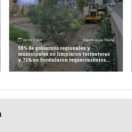
EVENTOS
agosto 7, 2026
Hugo Amanque Chaiña
58% de gobiernos regionales y
municipales no limpiaron torrenteras
y 71% no formularon requerimientos
presupuestales afirma informe de
Contraloría
a