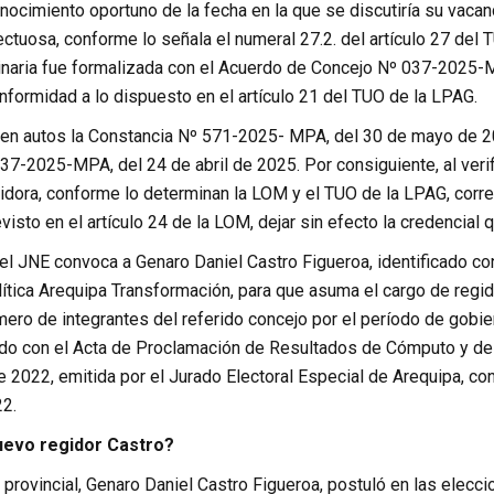
nocimiento oportuno de la fecha en la que se discutiría su vacan
ectuosa, conforme lo señala el numeral 27.2. del artículo 27 de
inaria fue formalizada con el Acuerdo de Concejo Nº 037-2025-M
nformidad a lo dispuesto en el artículo 21 del TUO de la LPAG.
en autos la Constancia Nº 571-2025- MPA, del 30 de mayo de 202
37-2025-MPA, del 24 de abril de 2025. Por consiguiente, al veri
gidora, conforme lo determinan la LOM y el TUO de la LPAG, corr
evisto en el artículo 24 de la LOM, dejar sin efecto la credencial 
 el JNE convoca a Genaro Daniel Castro Figueroa, identificado 
ítica Arequipa Transformación, para que asuma el cargo de regido
mero de integrantes del referido concejo por el período de gobi
rdo con el Acta de Proclamación de Resultados de Cómputo y de 
e 2022, emitida por el Jurado Electoral Especial de Arequipa, co
2.
uevo regidor Castro?
 provincial, Genaro Daniel Castro Figueroa, postuló en las elec