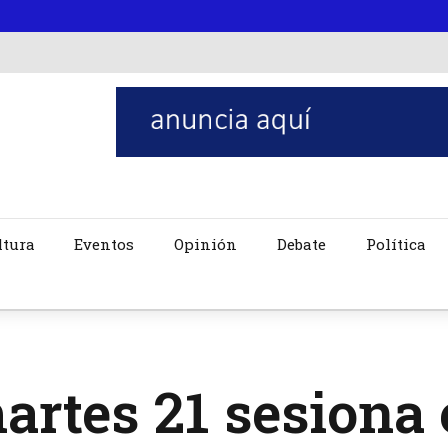
ltura
Eventos
Opinión
Debate
Política
artes 21 sesiona 