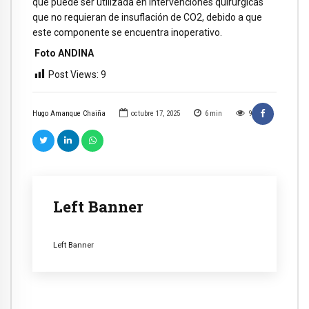
que puede ser utilizada en intervenciones quirúrgicas
que no requieran de insuflación de CO2, debido a que
este componente se encuentra inoperativo.
Foto ANDINA
Post Views:
9
Hugo Amanque Chaiña
octubre 17, 2025
6
min
9
Left Banner
Left Banner