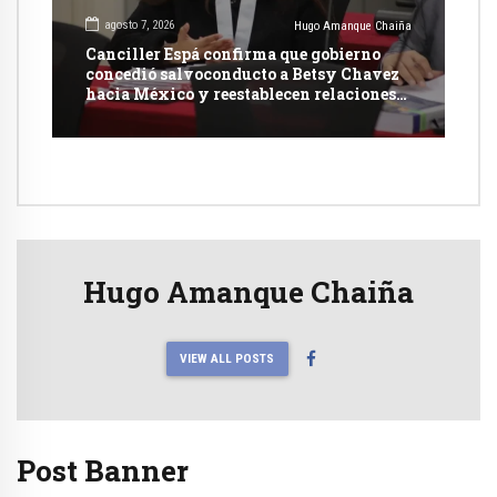
agosto 7, 2026
Hugo Amanque Chaiña
Canciller Espá confirma que gobierno
concedió salvoconducto a Betsy Chavez
hacia México y reestablecen relaciones
con dicho país
Hugo Amanque Chaiña
VIEW ALL POSTS
Post Banner