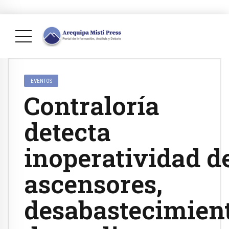
EVENTOS
Contraloría
detecta
inoperatividad d
ascensores,
desabastecimien