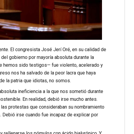
te. El congresista José Jerí Oré, en su calidad de
a del gobierno por mayoría absoluta durante la
e hemos sido testigos— fue violento, acelerado y
eso nos ha salvado de la peor lacra que haya
e la patria que idiotas, no somos.
y absoluta ineficiencia a la que nos sometió durante
ostenible. En realidad, debió irse mucho antes.
ad las protestas que consideraban su nombramiento
. Debió irse cuando fue incapaz de explicar por
 rellenarse los pómulos con ácido hialurónico. Y