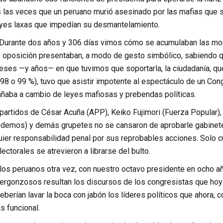
s las veces que un peruano murió asesinado por las mafias que su
eyes laxas que impedían su desmantelamiento.
 Durante dos años y 306 días vimos cómo se acumulaban las mo
 oposición presentaban, a modo de gesto simbólico, sabiendo que
ses —y años— en que tuvimos que soportarla, la ciudadanía, que
98 o 99 %), tuvo que asistir impotente al espectáculo de un Cong
pañaba a cambio de leyes mafiosas y prebendas políticas.
artidos de César Acuña (APP), Keiko Fujimori (Fuerza Popular),
demos) y demás grupetes no se cansaron de aprobarle gabinetes
quier responsabilidad penal por sus reprobables acciones. Solo 
lectorales se atrevieron a librarse del bulto.
los peruanos otra vez, con nuestro octavo presidente en ocho a
Vergonzosos resultan los discursos de los congresistas que hoy
eberían lavar la boca con jabón los líderes políticos que ahora, 
s funcional.