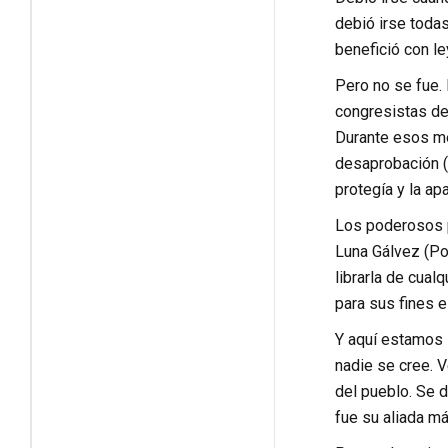
debió irse toda
benefició con l
Pero no se fue.
congresistas de
Durante esos me
desaprobación (
protegía y la a
Los poderosos p
Luna Gálvez (Po
librarla de cual
para sus fines e
Y aquí estamos 
nadie se cree. 
del pueblo. Se d
fue su aliada má