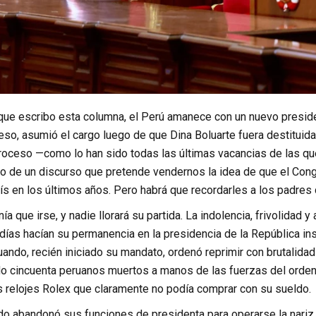
ue escribo esta columna, el Perú amanece con un nuevo presiden
reso, asumió el cargo luego de que Dina Boluarte fuera destituid
roceso —como lo han sido todas las últimas vacancias de las qu
 de un discurso que pretende vendernos la idea de que el Congr
s en los últimos años. Pero habrá que recordarles a los padres d
ía que irse, y nadie llorará su partida. La indolencia, frivolidad 
ías hacían su permanencia en la presidencia de la República ins
uando, recién iniciado su mandato, ordenó reprimir con brutalid
ndo cincuenta peruanos muertos a manos de las fuerzas del orden
os relojes Rolex que claramente no podía comprar con su sueldo.
do abandonó sus funciones de presidenta para operarse la nariz y