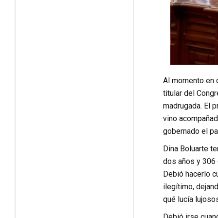
Al momento en q
titular del Cong
madrugada. El p
vino acompañado
gobernado el paí
Dina Boluarte ten
dos años y 306 d
Debió hacerlo c
ilegítimo, deja
qué lucía lujos
Debió irse cuan