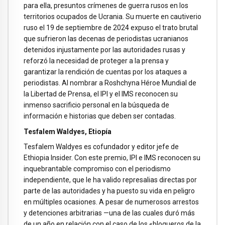
para ella, presuntos crímenes de guerra rusos en los
territorios ocupados de Ucrania. Su muerte en cautiverio
ruso el 19 de septiembre de 2024 expuso el trato brutal
que sufrieron las decenas de periodistas ucranianos
detenidos injustamente por las autoridades rusas y
reforzó la necesidad de proteger a la prensa y
garantizar la rendición de cuentas por los ataques a
periodistas. Al nombrar a Roshchyna Héroe Mundial de
la Libertad de Prensa, el IPI y el IMS reconocen su
inmenso sacrificio personal en la búsqueda de
información e historias que deben ser contadas.
Tesfalem Waldyes, Etiopía
Tesfalem Waldyes es cofundador y editor jefe de
Ethiopia Insider. Con este premio, IPI e IMS reconocen su
inquebrantable compromiso con el periodismo
independiente, que le ha valido represalias directas por
parte de las autoridades y ha puesto su vida en peligro
en múltiples ocasiones. A pesar de numerosos arrestos
y detenciones arbitrarias —una de las cuales duró más
de un año en relación con el caso de los «blogueros de la