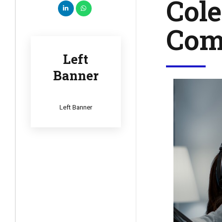
Cole
Comu
Left
Banner
Left Banner