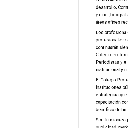
desarrollo, Comu
y cine (fotograf
áreas afines re
Los profesional
profesionales d
continuarán sie
Colegio Profesi
Periodistas y el
institucional y n
El Colegio Prof
instituciones pú
estrategias que
capacitación con
beneficio del in
Son funciones g
publicidad, mark