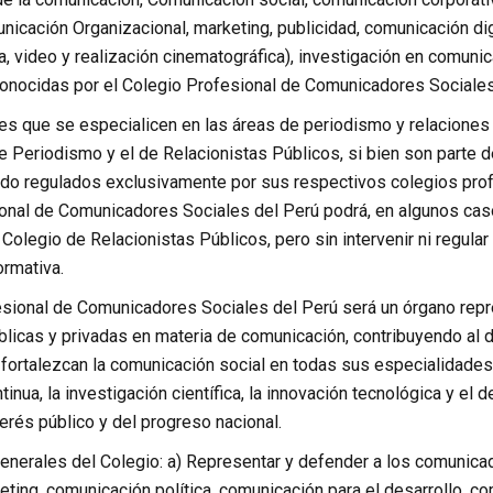
nicación Organizacional, marketing, publicidad, comunicación dig
ía, video y realización cinematográfica), investigación en comuni
conocidas por el Colegio Profesional de Comunicadores Sociales
es que se especialicen en las áreas de periodismo y relaciones
e Periodismo y el de Relacionistas Públicos, si bien son parte 
ndo regulados exclusivamente por sus respectivos colegios profe
onal de Comunicadores Sociales del Perú podrá, en algunos casos
 Colegio de Relacionistas Públicos, pero sin intervenir ni regu
ormativa.
esional de Comunicadores Sociales del Perú será un órgano repre
blicas y privadas en materia de comunicación, contribuyendo al d
 fortalezcan la comunicación social en todas sus especialidades
tinua, la investigación científica, la innovación tecnológica y e
terés público y del progreso nacional.
enerales del Colegio: a) Representar y defender a los comunic
eting, comunicación política, comunicación para el desarrollo, co