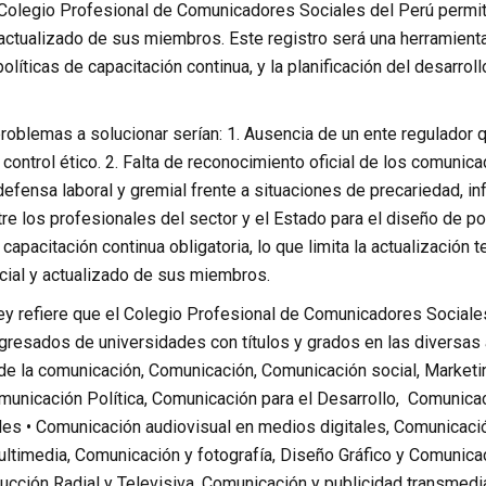
 Colegio Profesional de Comunicadores Sociales del Perú permit
 actualizado de sus miembros. Este registro será una herramienta
olíticas de capacitación continua, y la planificación del desarr
problemas a solucionar serían: 1. Ausencia de un ente regulador
ntrol ético. 2. Falta de reconocimiento oficial de los comunicad
defensa laboral y gremial frente a situaciones de precariedad, in
re los profesionales del sector y el Estado para el diseño de po
pacitación continua obligatoria, lo que limita la actualización 
icial y actualizado de sus miembros.
ley refiere que el Colegio Profesional de Comunicadores Socia
resados de universidades con títulos y grados en las diversas á
de la comunicación, Comunicación, Comunicación social, Marketi
omunicación Política, Comunicación para el Desarrollo, Comunica
es • Comunicación audiovisual en medios digitales, Comunicació
ltimedia, Comunicación y fotografía, Diseño Gráfico y Comunicac
ucción Radial y Televisiva, Comunicación y publicidad transmedi