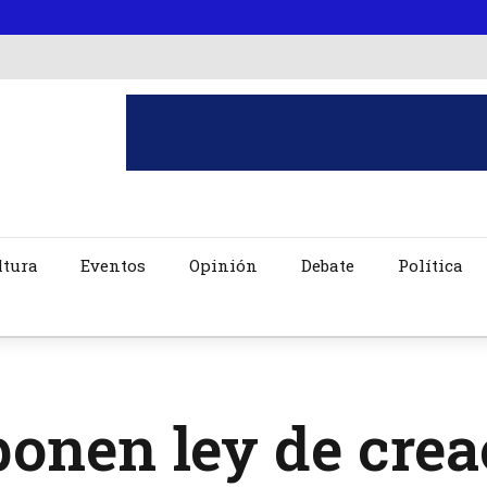
ltura
Eventos
Opinión
Debate
Política
onen ley de crea