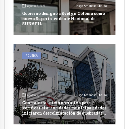
agosto 5, 2026
Hugo Amanque Chaiña
Gobierno designó a Evelyn Coloma como
nueva Superintendente Nacional de
SUNAFIL
POLÍTICA
agosto 2, 2026
Hugo Amanque Chaiña
Contraloría inició operativo para
verificar si autoridades municipalidades
iniciaron descolmatación de quebradas y
ríos ante Fenómeno del Niño