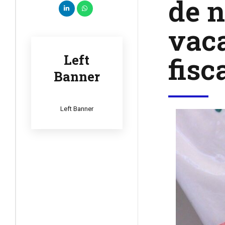
de n
vaca
fisc
Left
Banner
Left Banner