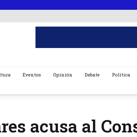
ltura
Eventos
Opinión
Debate
Política
res acusa al Con