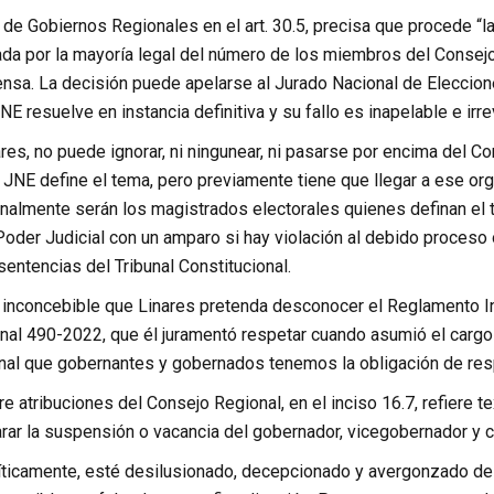
de Gobiernos Regionales en el art. 30.5, precisa que procede “la
da por la mayoría legal del número de los miembros del Consej
nsa. La decisión puede apelarse al Jurado Nacional de Eleccione
JNE resuelve en instancia definitiva y su fallo es inapelable e irre
ares, no puede ignorar, ni ningunear, ni pasarse por encima del Con
el JNE define el tema, pero previamente tiene que llegar a ese org
inalmente serán los magistrados electorales quienes definan el t
 Poder Judicial con un amparo si hay violación al debido proces
entencias del Tribunal Constitucional.
 inconcebible que Linares pretenda desconocer el Reglamento I
nal 490-2022, que él juramentó respetar cuando asumió el cargo
onal que gobernantes y gobernados tenemos la obligación de res
bre atribuciones del Consejo Regional, en el inciso 16.7, refiere
arar la suspensión o vacancia del gobernador, vicegobernador y 
íticamente, esté desilusionado, decepcionado y avergonzado de l