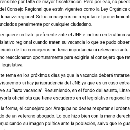
rensible por falta de mayor fiscalización. Pero por eso, no pue
del Consejo Regional que están vigentes como la Ley Orgánica 
enanza regional. Si los consejeros no respetan el procedimiento 
unciados penalmente por cualquier ciudadano.
cer quiere un trato preferente ante el JNE e incluso en la última s
islativo regional cuando traten su vacancia lo que se pudo obser
ecisión de los consejeros no tenia importancia ni relevancia ante 
no reaccionaron oportunamente para exigirle al consejero que re
 legislativa.
e tema en los próximos días ya que la vacancia deberá tratarse
isaremos si hay jurisprudencia del JNE ya que es un caso extrao
e su “auto vacancia”. Resumiendo, en el fondo del asunto, Linare
ayoría oficialista que tiene escuderos en el legislativo regional
la forma, el consejero por Arequipa no desea respetar el ordenam
do de un veterano abogado. Lo que hizo bien con la mano derecha
judicando su imagen política ante la población, salvo que le guste 