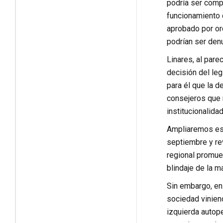
podría ser comp
funcionamiento 
aprobado por ord
podrían ser den
Linares, al pare
decisión del leg
para él que la d
consejeros que 
institucionalidad
Ampliaremos est
septiembre y rev
regional promuev
blindaje de la m
Sin embargo, en 
sociedad vinien
izquierda autoper