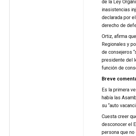
de la Ley Orgán
inasistencias in
declarada por e
derecho de defe
Ortiz, afirma q
Regionales y pon
de consejeros “s
presidente del l
función de conse
Breve comenta
Es la primera v
había las Asamb
su “auto vacanci
Cuesta creer que
desconocer el E
persona que no e