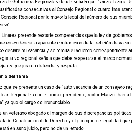
ica de Gobiernos Regionales donde señala que, “vaca el cargo de
justificadas consecutivas al Consejo Regional o cuatro inasisten
l Consejo Regional por la mayoría legal del número de sus miem
nsa”.
ue Linares pretende restarle competencias que la ley de gobiern
e en evidencia la aparente contradicion de la petición de vacanci
e declare mi vacancia y se remita el acuerdo correspondiente al J
egislativo regional señala que debe respetarse el marco normati
jeros que juraron defender y respetar.
rio del tema
ez que se presenta un caso de “auto vacancia de un consejero r
leas Regionales con el primer presidente, Victor Manzur, hasta 
a” ya que el cargo es irrenunciable.
 un veterano abogado al margen de sus discrepancias políticas c
stado Constitucional de Derecho y el principio de legalidad qu
stá en sano juicio, pero no de un letrado.