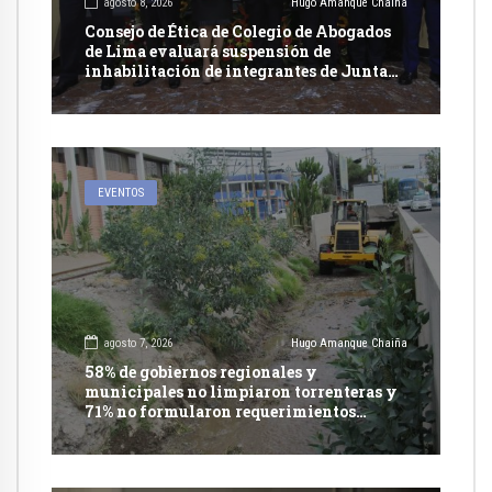
agosto 8, 2026
Hugo Amanque Chaiña
Consejo de Ética de Colegio de Abogados
de Lima evaluará suspensión de
inhabilitación de integrantes de Junta
Nacional de Justicia
EVENTOS
agosto 7, 2026
Hugo Amanque Chaiña
58% de gobiernos regionales y
municipales no limpiaron torrenteras y
71% no formularon requerimientos
presupuestales afirma informe de
Contraloría