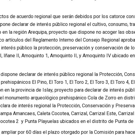
ctos de acuerdo regional que serán debidos por los catorce con
pone declarar de interés público regional el cultivo, consumo, t
 en la región Arequipa, proyecto que dispone no acoger las obs
nco artículos del Reglamento Interno del Consejo Regional apro
e interés público la protección, preservación y conservación de
, Iñane II, Amoquinto 1, Amoquinto II, y Amoquinto IV ubicado en
 dispone declarar de interés público regional la Protección, C
rehispánicos El Pino, El Toro 1, El Toro 2, El Toro 3, El Toro 4, E
en la provincia de Islay, proyecto para declarar de interés públ
l monumento arqueológico prehispánico Cola de Zorro en distrit
clara de interés regional la Protección, Conservación y Preser
ampa Amancaes, Caleta Cocotea, Carrizal, Carrizal Este, Carriza
ocotea 2 y Punta Playuelas ubicados en el distrito de Punta de 
a ampliar por 60 días el plazo otorgado por la Comisión para hac