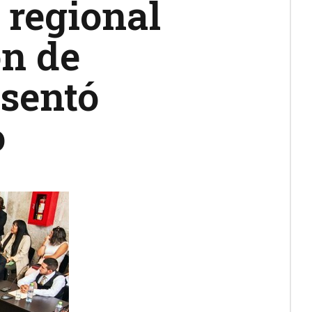
 regional
ón de
esentó
o