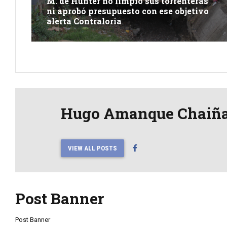
M. de Hunter no limpió sus torrenteras
ni aprobó presupuesto con ese objetivo
alerta Contraloría
Hugo Amanque Chaiñ
VIEW ALL POSTS
Post Banner
Post Banner