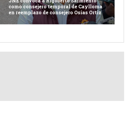
JNE convoca a Rigoberto Sarmiento
como consejero temporal de Caylloma
en reemplazo de consejero Osias Ortiz