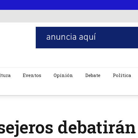
ltura
Eventos
Opinión
Debate
Política
ejeros debatirán 