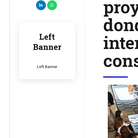
proy
dond
inte
Left
Banner
con
Left Banner