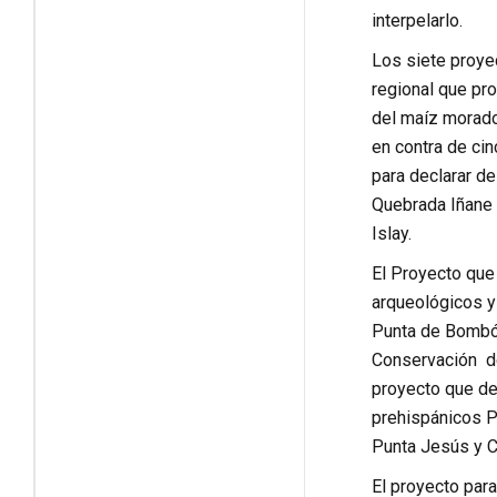
interpelarlo.
Los siete proye
regional que pro
del maíz morado
en contra de ci
para declarar d
Quebrada Iñane I
Islay.
El Proyecto que
arqueológicos y p
Punta de Bombón 
Conservación de
proyecto que de
prehispánicos P
Punta Jesús y C
El proyecto par