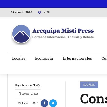
07.agosto 2026
4:28
Locales
Economía
Internacionales
Cu
LOCALES
Hugo Amanque Chaiña
Cons
agosto 10, 2025
4
min
5