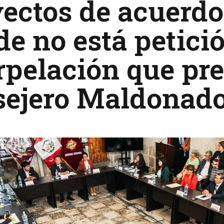
ectos de acuerdo
e no está petici
rpelación que pr
sejero Maldonad