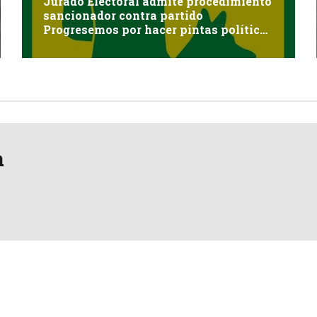
Jurado Electoral admite procedimiento
sancionador contra partido
Progresemos por hacer pintas políticas
sin autorización en Cayma
a