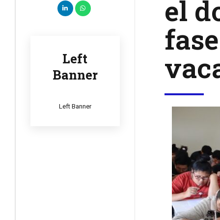
el 
fase
vac
Left
Banner
Left Banner