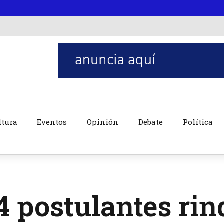
ltura
Eventos
Opinión
Debate
Política
4 postulantes r