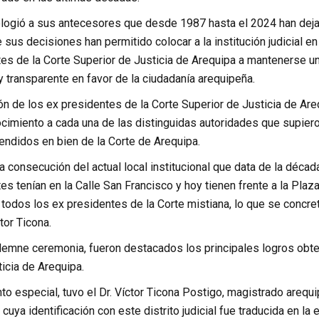
elogió a sus antecesores que desde 1987 hasta el 2024 han dej
sus decisiones han permitido colocar a la institución judicial en u
es de la Corte Superior de Justicia de Arequipa a mantenerse un
y transparente en favor de la ciudadanía arequipeña.
n de los ex presidentes de la Corte Superior de Justicia de Areq
imiento a cada una de las distinguidas autoridades que supieron l
ndidos en bien de la Corte de Arequipa.
a consecución del actual local institucional que data de la décad
es tenían en la Calle San Francisco y hoy tienen frente a la Plaz
r todos los ex presidentes de la Corte mistiana, lo que se concre
tor Ticona.
lemne ceremonia, fueron destacados los principales logros obte
icia de Arequipa.
o especial, tuvo el Dr. Víctor Ticona Postigo, magistrado arequ
 cuya identificación con este distrito judicial fue traducida en l