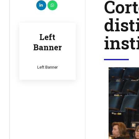
Cort
dist
inst
Left
Banner
Left Banner