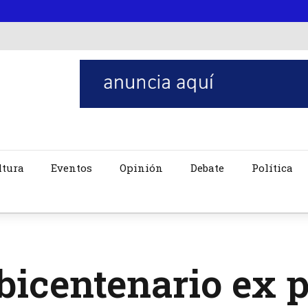
ltura
Eventos
Opinión
Debate
Política
bicentenario ex 