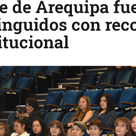
e de Arequipa fu
inguidos con re
itucional