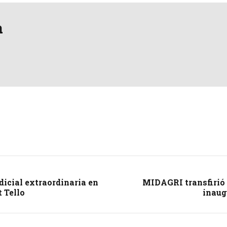
a
udicial extraordinaria en
MIDAGRI transfirió 
 Tello
inaug