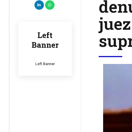
denu
juez
supr
Left
Banner
Left Banner