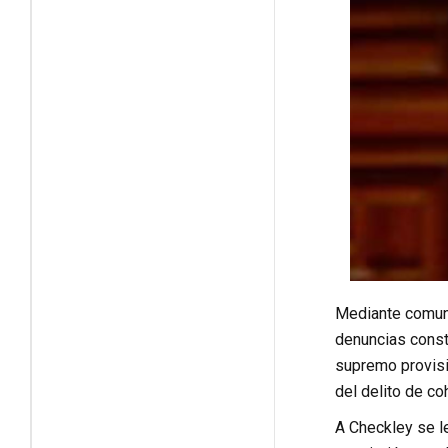
Mediante comunic
denuncias consti
supremo provisio
del delito de co
A Checkley se le