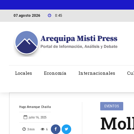
07.agosto 2026
0:45
Locales
Economía
Internacionales
Cu
EVENTOS
Hugo Amanque Chaiña
Mol
julio 16, 2025
3
min
6