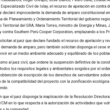
specializado Civil de Islay, el recurso de apelación en contra d
ez declaró improcedente la demanda de amparo constitucional en 
na de Planeamiento y Ordenamiento Territorial del gobierno region
Territorial del GRA, María Torres, ministro de Energía y Minas, 
y contra Southern Perú Cooper Corporation, emplazando a los P
licitan al juez que declare fundado el recurso de apelación y re
 demanda de amparo, pero también solicitan disponga el cese i
 vivir en un medio ambiente adecuado y equilibrado de los poblad
mo al juez civil, que ordene la suspensión definitiva de la con
todos los requisitos legales y ambientales exigidos por el orde
 obtención de inscripción de los derechos de servidumbre sobre 
n de la compatibilidad del proyecto con la zonificación ecológic
endo.
én que el juez disponga la inaplicación de la Resolución Direc
 en lo que respecta a la autorización de actividades que vulne
 y la comunidad.