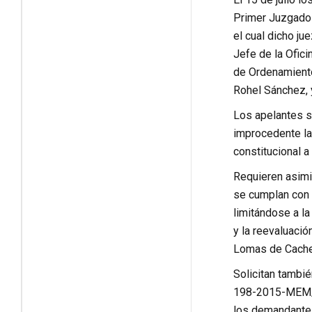
Primer Juzgado E
el cual dicho ju
Jefe de la Ofici
de Ordenamiento 
Rohel Sánchez, 
Los apelantes so
improcedente la
constitucional a
Requieren asimis
se cumplan con 
limitándose a la
y la reevaluació
Lomas de Cach
Solicitan tambi
198-2015-MEM/CM
los demandantes