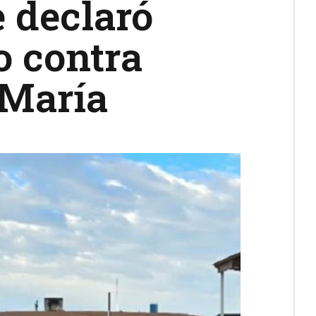
e declaró
 contra
 María