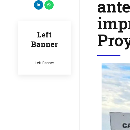
ante
imp
Pro
Left
Banner
Left Banner