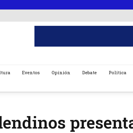
ltura
Eventos
Opinión
Debate
Política
lendinos present