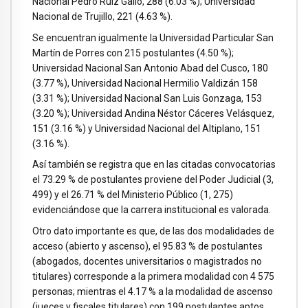
Nacional Pedro Ruíz Gallo, 288 (6.03 %); Universidad
Nacional de Trujillo, 221 (4.63 %).
Se encuentran igualmente la Universidad Particular San
Martín de Porres con 215 postulantes (4.50 %);
Universidad Nacional San Antonio Abad del Cusco, 180
(3.77 %), Universidad Nacional Hermilio Valdizán 158
(3.31 %); Universidad Nacional San Luis Gonzaga, 153
(3.20 %); Universidad Andina Néstor Cáceres Velásquez,
151 (3.16 %) y Universidad Nacional del Altiplano, 151
(3.16 %).
Así también se registra que en las citadas convocatorias
el 73.29 % de postulantes proviene del Poder Judicial (3,
499) y el 26.71 % del Ministerio Público (1, 275)
evidenciándose que la carrera institucional es valorada.
Otro dato importante es que, de las dos modalidades de
acceso (abierto y ascenso), el 95.83 % de postulantes
(abogados, docentes universitarios o magistrados no
titulares) corresponde a la primera modalidad con 4 575
personas; mientras el 4.17 % a la modalidad de ascenso
(jueces y fiscales titulares) con 199 postulantes aptos.