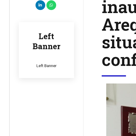
inau
Are
situ
Left
Banner
conf
Left Banner