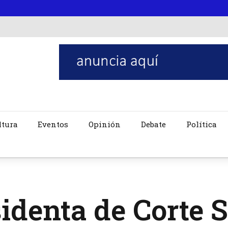
ltura
Eventos
Opinión
Debate
Política
identa de Corte