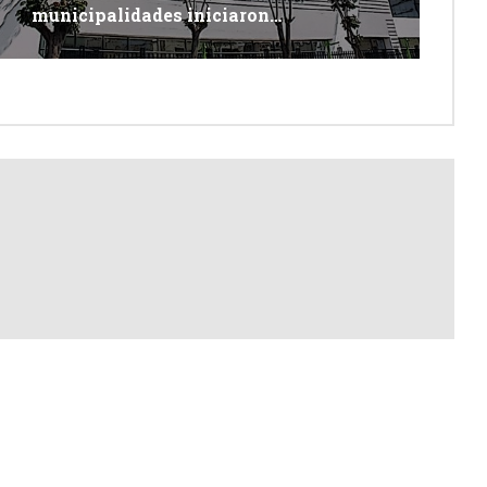
municipalidades iniciaron
descolmatación de quebradas y ríos
ante Fenómeno del Niño