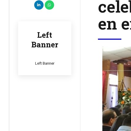
cele
en e
Left
Banner
Left Banner