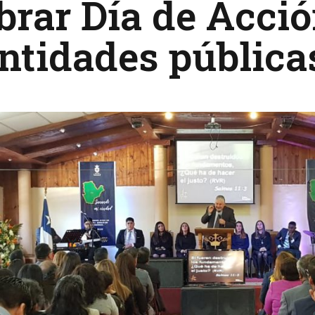
brar Día de Acció
ntidades pública