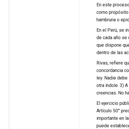
En este proceso 
como propósito c
hambruna o epid
En el Perú, se i
de cada año se 
que dispone que
dentro de las ac
Rivas, refiere q
concordancia con
ley. Nadie debe 
otra índole. 3) 
creencias. No ha
El ejercicio púb
Artículo 50° pr
importante en la
puede establece