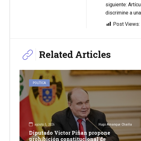
siguiente: Artíc
discrimine a una
Post Views:
Related Articles
POLÍTICA
agosto 5, 2026
Hugo Amanque Chaiña
Diputado Victor Piñan propone
prohibición constitucional de