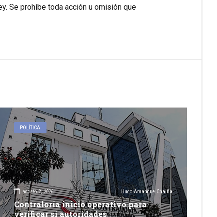
 ley. Se prohíbe toda acción u omisión que
POLÍTICA
agosto 2, 2026
Hugo Amanque Chaiña
Contraloría inició operativo para
verificar si autoridades