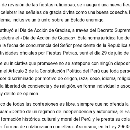
de revisión de las fiestas religiosas, se inauguró una nueva fi
elebrar las señales de gracia divina como una buena cosecha, la
emia, inclusive un triunfo sobre un Estado enemigo.
nstituyó el Dia de Acción de Gracias, a través del Decreto Supre
celebra el «Día de Acción de Gracias». Esta norma jurídica fue
 la fecha de concurrencia del Señor presidente de la República 
tividades oficiales por Fiestas Patrias, será el día 29 de julio de
ue su iniciativa que promueve no se antepone con ningún dispositi
 el Artículo 2 de la Constitución Política del Perú que toda perso
ser discriminado por motivo de origen, raza, sexo, idioma, religi
A la libertad de conciencia y de religión, en forma individual o a
y delito de opinión.
lico de todas las confesiones es libre, siempre que no ofenda la 
ecisa: «Dentro de un régimen de independencia y autonomía, el E
 formación histórica, cultural y moral del Perú, y le presta su co
r formas de colaboración con ellas»; Asimismo, en la Ley 29635,