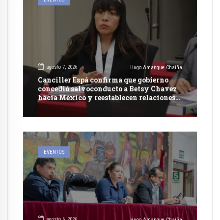
agosto 7, 2026
Hugo Amanque Chaiña
Canciller Espá confirma que gobierno
concedió salvoconducto a Betsy Chavez
hacia México y reestablecen relaciones
con dicho país
EVENTOS
agosto 6, 2026
Hugo Amanque Chaiña