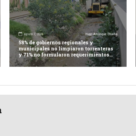
agosto 7, 2026
Hugo Amanque Chaiña
58% de gobiernos regionales y
municipales no limpiaron torrenteras
y 71% no formularon requerimientos
presupuestales afirma informe de
Contraloría
a