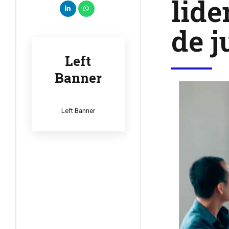
lide
de j
Left
Banner
Left Banner