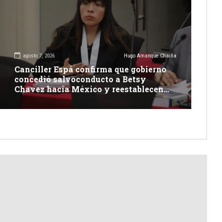
agosto 7, 2026
Hugo Amanque Chaiña
Canciller Espá confirma que gobierno
concedió salvoconducto a Betsy
Chavez hacia México y reestablecen
relaciones con dicho país