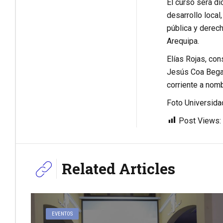
El curso será di
desarrollo local
pública y derech
Arequipa.
Elías Rojas, con
Jesús Coa Begaz
corriente a no
Foto Universida
Post Views:
Related Articles
EVENTOS