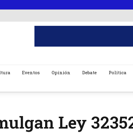
ltura
Eventos
Opinión
Debate
Política
ulgan Ley 32352