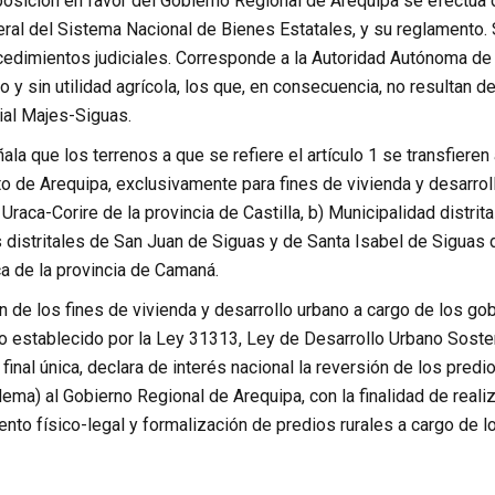
posición en favor del Gobierno Regional de Arequipa se efectúa 
ral del Sistema Nacional de Bienes Estatales, y su reglamento. 
cedimientos judiciales. Corresponde a la Autoridad Autónoma de 
 y sin utilidad agrícola, los que, en consecuencia, no resultan de
al Majes-Siguas.
ala que los terrenos a que se refiere el artículo 1 se transfieren 
 de Arequipa, exclusivamente para fines de vivienda y desarroll
Uraca-Corire de la provincia de Castilla, b) Municipalidad distrita
distritales de San Juan de Siguas y de Santa Isabel de Siguas d
lca de la provincia de Camaná.
 de los fines de vivienda y desarrollo urbano a cargo de los gobi
lo establecido por la Ley 31313, Ley de Desarrollo Urbano Sosten
inal única, declara de interés nacional la reversión de los pred
ema) al Gobierno Regional de Arequipa, con la finalidad de real
to físico-legal y formalización de predios rurales a cargo de l