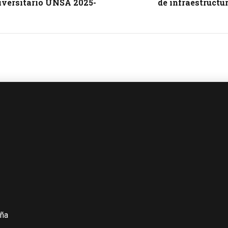
iversitario UNSA 2025-
de infraestructu
iña