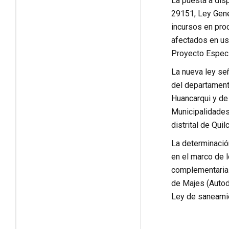
La puesta a dis
29151, Ley Gene
incursos en pro
afectados en uso
Proyecto Especi
La nueva ley señ
del departamento
Huancarqui y de 
Municipalidades 
distrital de Qui
La determinación
en el marco de 
complementaria f
de Majes (Autod
Ley de saneamien