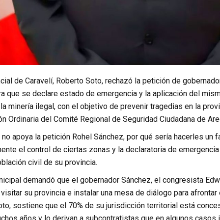
ncial de Caravelí, Roberto Soto, rechazó la petición de gobernad
ra que se declare estado de emergencia y la aplicación del mis
la minería ilegal, con el objetivo de prevenir tragedias en la prov
ión Ordinaria del Comité Regional de Seguridad Ciudadana de Are
e no apoya la petición Rohel Sánchez, por qué sería hacerles un
ente el control de ciertas zonas y la declaratoria de emergenci
blación civil de su provincia.
nicipal demandó que el gobernador Sánchez, el congresista Edwin
visitar su provincia e instalar una mesa de diálogo para afronta
oto, sostiene que el 70% de su jurisdicción territorial está con
chos años y lo derivan a subcontratistas que en algunos casos i