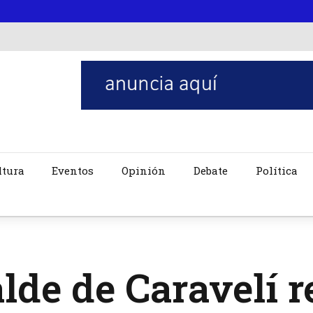
ltura
Eventos
Opinión
Debate
Política
lde de Caravelí 