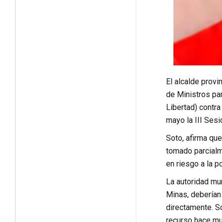
El alcalde provi
de Ministros pa
Libertad) contra 
mayo la III Ses
Soto, afirma qu
tomado parcialm
en riesgo a la po
La autoridad mu
Minas, deberían 
directamente. S
recurso hace mu