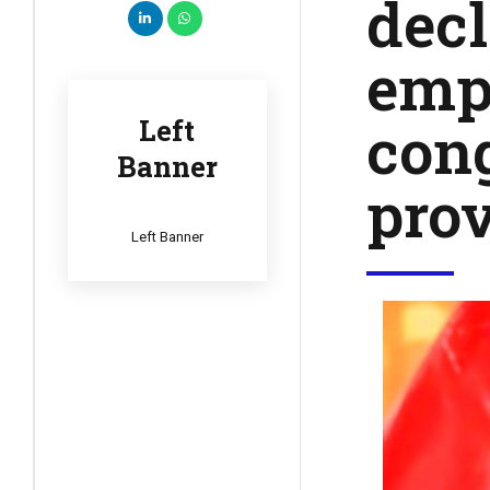
decl
emp
cong
Left
Banner
prov
Left Banner