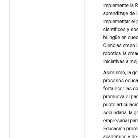
implemente la R
aprendizaje de 
implementar el 
científicos y so
bilingüe en que
Ciencias creen 
robótica, la cre
iniciativas a m
Asimismo, la ger
procesos educat
fortalecer las 
promueva el pact
piloto articulac
secundaria, la g
empresarial para
Educación promue
académico y de i