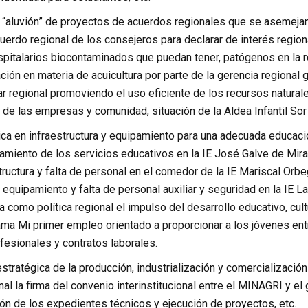
l “aluvión” de proyectos de acuerdos regionales que se asemejan
erdo regional de los consejeros para declarar de interés regiona
pitalarios biocontaminados que puedan tener, patógenos en la re
ación en materia de acuicultura por parte de la gerencia regional 
r regional promoviendo el uso eficiente de los recursos naturale
 de las empresas y comunidad, situación de la Aldea Infantil So
tica en infraestructura y equipamiento para una adecuada educaci
amiento de los servicios educativos en la IE José Galve de Mir
tructura y falta de personal en el comedor de la IE Mariscal Orbe
y equipamiento y falta de personal auxiliar y seguridad en la IE L
 como política regional el impulso del desarrollo educativo, cult
ma Mi primer empleo orientado a proporcionar a los jóvenes entre
fesionales y contratos laborales.
stratégica de la producción, industrialización y comercialización
nal la firma del convenio interinstitucional entre el MINAGRI y el
ón de los expedientes técnicos y ejecución de proyectos, etc.