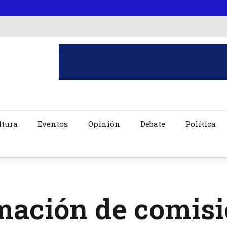
ltura
Eventos
Opinión
Debate
Política
mación de comis