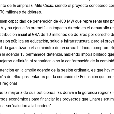
rente de la empresa, Mile Cacic, siendo el proyecto concebido c
70 millones de dólares.
enían capacidad de generación de 480 MW que representa una pro
 V, y su ejecución prometía un impacto directo en el desarrollo 
 retribución anual al GRA de 10 millones de dólares por derecho
versión pública en educación, salud e infraestructura, pero el pr
bría garantizado el suministro de recursos hídricos comprometid
a la adenda 13 permanece detenida, habiendo imposibilitado que I
sejeros definirán si respaldan o no la conformación de la comisió
atención en la amplia agenda de la sesión ordinaria, es que hay
trés de ellos presentados por la comisión de Educación que pres
 regional.
e la mayoría de sus peticiones las deriva a la gerencia regiona
ursos económicos para financiar los proyectos que Linares esti
o sean “saludos a la bandera”.