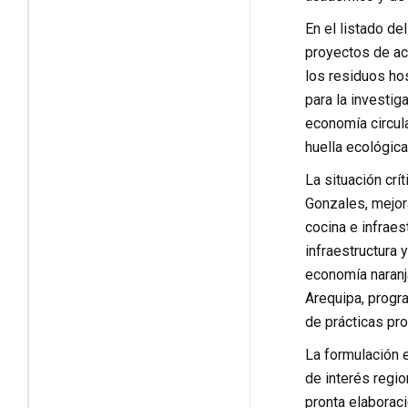
En el listado de
proyectos de acu
los residuos hos
para la investig
economía circula
huella ecológica
La situación crí
Gonzales, mejor
cocina e infraes
infraestructura 
economía naranja
Arequipa, progra
de prácticas pro
La formulación e
de interés regio
pronta elaboraci