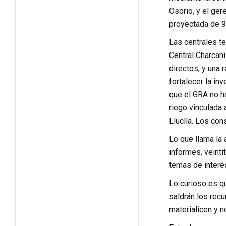
Osorio, y el ge
proyectada de 9
Las centrales t
Central Charcani
directos, y una
fortalecer la in
que el GRA no ha
riego vinculada 
Lluclla. Los con
Lo que llama la 
informes, veinti
temas de interés
Lo curioso es qu
saldrán los rec
materialicen y n