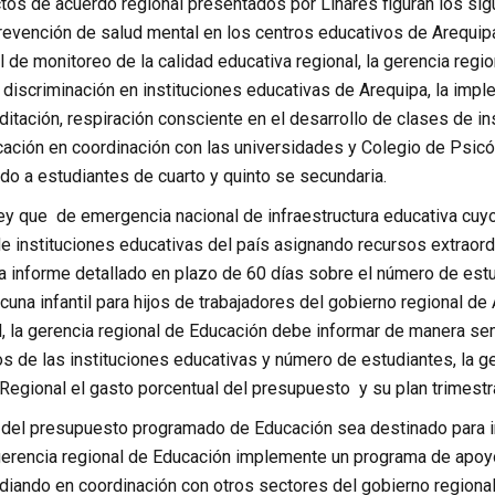
tos de acuerdo regional presentados por Linares figuran los sig
evención de salud mental en los centros educativos de Arequipa
 de monitoreo de la calidad educativa regional, la gerencia regi
 discriminación en instituciones educativas de Arequipa, la imp
itación, respiración consciente en el desarrollo de clases de in
cación en coordinación con las universidades y Colegio de Psi
ido a estudiantes de cuarto y quinto se secundaria.
ey que de emergencia nacional de infraestructura educativa cuyo
de instituciones educativas del país asignando recursos extraord
a informe detallado en plazo de 60 días sobre el número de estu
cuna infantil para hijos de trabajadores del gobierno regional 
l, la gerencia regional de Educación debe informar de manera se
s de las instituciones educativas y número de estudiantes, la g
Regional el gasto porcentual del presupuesto y su plan trimestra
 del presupuesto programado de Educación sea destinado para i
a gerencia regional de Educación implemente un programa de apoy
diando en coordinación con otros sectores del gobierno regional