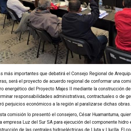
s más importantes que debatirá el Consejo Regional de Arequip
ras, será el proyecto de acuerdo regional de conformar una comi
 energético del Proyecto Majes II mediante la construcción de la
rminar responsabilidades administrativas, contractuales o de ge
ó perjuicios económicos a la región al paralizarse dichas obras.
esta comisión lo presentó el consejero, César Huamantuma, quien
la empresa Luz del Sur SA para ejecución del componente hidro 
trucción de las centrales hidroeléctricas de Lluta y Lluclla. El c