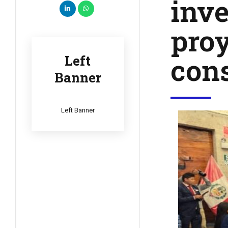
inve
proy
cons
Left
Banner
Left Banner