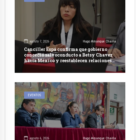
agosto 7, 2026
Hugo Amanque Chaiña
Canciller Espá confirma que gobierno
concedió salvoconducto a Betsy Chavez
hacia México y reestablecen relaciones
con dicho país
EVENTOS
agosto 6, 2026
Hugo Amanque Chaiña