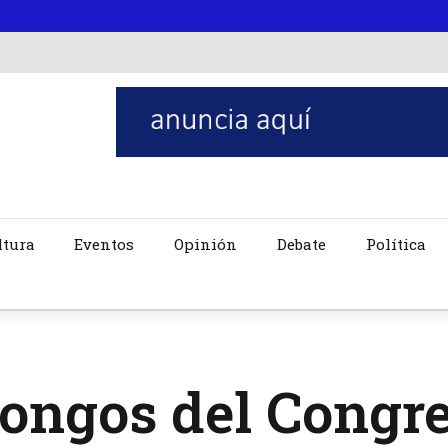
ltura
Eventos
Opinión
Debate
Política
ongos del Congre