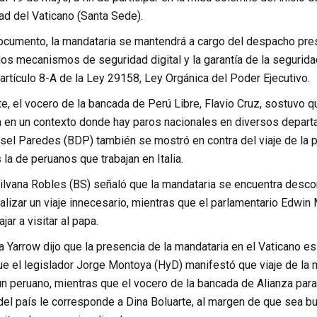
ad del Vaticano (Santa Sede).
ocumento, la mandataria se mantendrá a cargo del despacho pres
los mecanismos de seguridad digital y la garantía de la segurid
artículo 8-A de la Ley 29158, Ley Orgánica del Poder Ejecutivo.
e, el vocero de la bancada de Perú Libre, Flavio Cruz, sostuvo q
 en un contexto donde hay paros nacionales en diversos depart
sel Paredes (BDP) también se mostró en contra del viaje de la p
 la de peruanos que trabajan en Italia.
Silvana Robles (BS) señaló que la mandataria se encuentra desco
lizar un viaje innecesario, mientras que el parlamentario Edwin
jar a visitar al papa.
Yarrow dijo que la presencia de la mandataria en el Vaticano es 
que el legislador Jorge Montoya (HyD) manifestó que viaje de la
n peruano, mientras que el vocero de la bancada de Alianza para
del país le corresponde a Dina Boluarte, al margen de que sea b