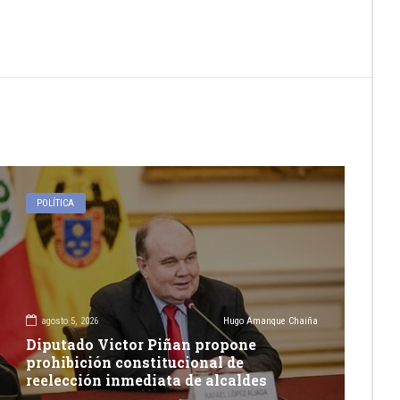
POLÍTICA
agosto 5, 2026
Hugo Amanque Chaiña
Diputado Victor Piñan propone
prohibición constitucional de
reelección inmediata de alcaldes