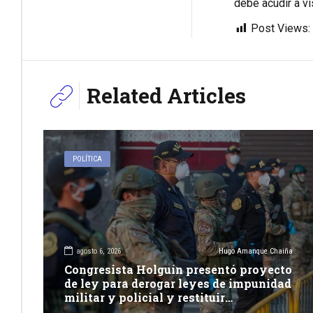
debe acudir a vi
Post Views:
Related Articles
POLÍTICA
agosto 6, 2026
Hugo Amanque Chaiña
Congresista Holguín presentó proyecto
de ley para derogar leyes de impunidad
militar y policial y restituir
competencia de justicia ordinaria