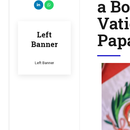
a Bo
Vati
Pap
Left
Banner
Left Banner