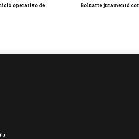
nició operativo de
Boluarte juramentó co
iña