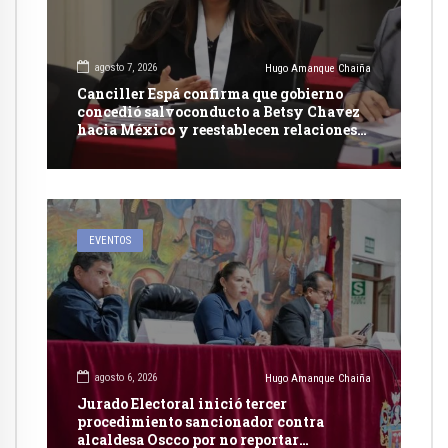
agosto 7, 2026
Hugo Amanque Chaiña
Canciller Espá confirma que gobierno
concedió salvoconducto a Betsy Chavez
hacia México y reestablecen relaciones
con dicho país
EVENTOS
agosto 6, 2026
Hugo Amanque Chaiña
Jurado Electoral inició tercer
procedimiento sancionador contra
alcaldesa Oscco por no reportar