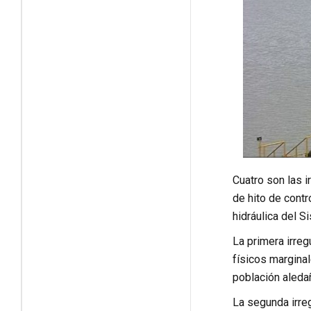
Cuatro son las i
de hito de cont
hidráulica del S
La primera irreg
físicos marginal
población aleda
La segunda irreg