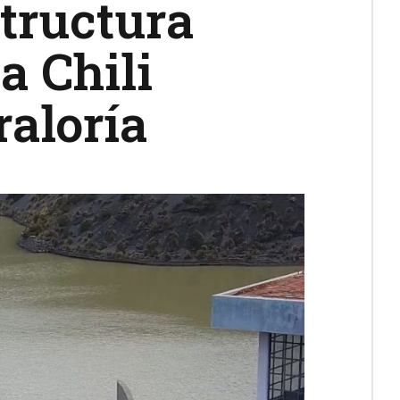
structura
a Chili
raloría