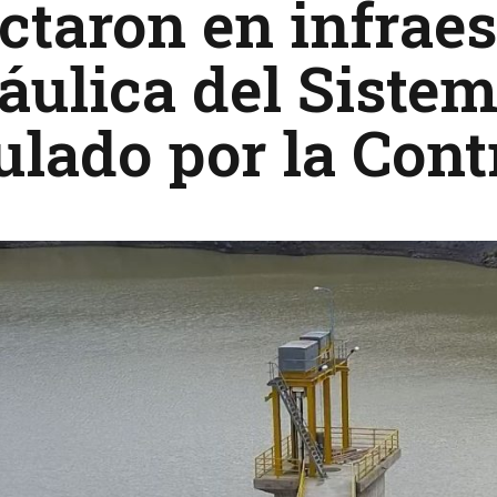
ctaron en infrae
áulica del Sistem
lado por la Cont