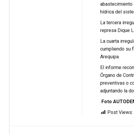
abastecimiento 
hídrica del sist
La tercera irreg
represa Dique L
La cuarta irregu
cumpliendo su fi
Arequipa.
El informe reco
Órgano de Contro
preventivas o co
adjuntando la d
Foto AUTOD
Post Views: