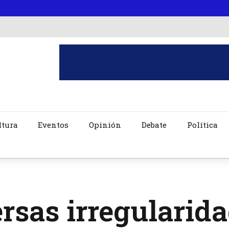
ltura
Eventos
Opinión
Debate
Política
rsas irregularid