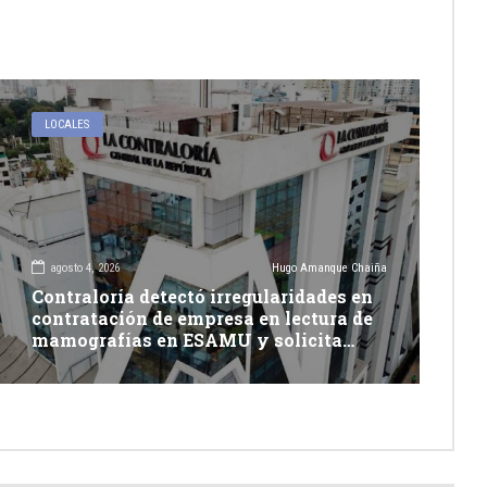
LOCALES
agosto 4, 2026
Hugo Amanque Chaiña
Contraloría detectó irregularidades en
contratación de empresa en lectura de
mamografías en ESAMU y solicita
acciones penales contra funcionarios