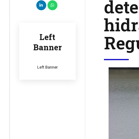
dete
hidr
Regu
Left
Banner
Left Banner