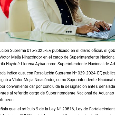
ión Suprema 015-2025-EF, publicado en el diario oficial, el gobi
Víctor Mejía Ninacóndor en el cargo de Superintendente Nacional
rilú Haydeé Llerena Aybar como Superintendente Nacional de Adu
da indica que, con Resolución Suprema Nº 029-2024-EF, publicada
ignó a Víctor Mejía Ninacóndor, como Superintendente Nacional d
por conveniente dar por concluida la designación antes señalada
ntes al referido cargo de Superintendente Nacional de Aduanas y 
ntecesor.
ñala que, el artículo 9 de la Ley Nº 29816, Ley de Fortalecimie