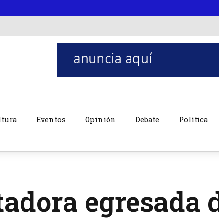
ltura
Eventos
Opinión
Debate
Política
tadora egresada 