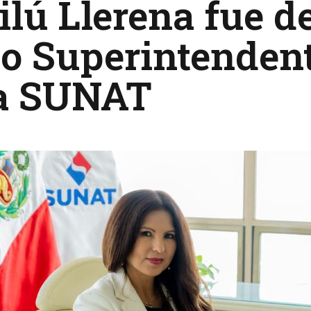
lú Llerena fue d
o Superintendent
la SUNAT