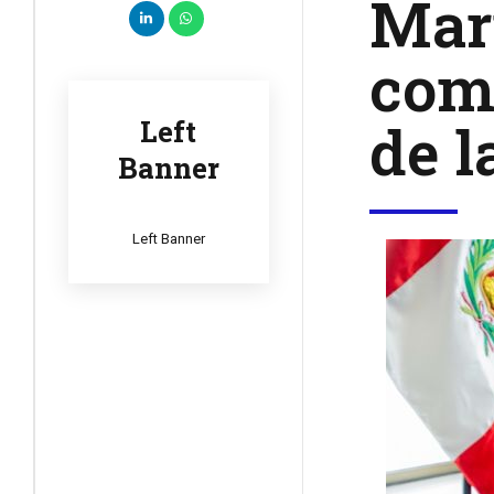
Mari
com
de 
Left
Banner
Left Banner