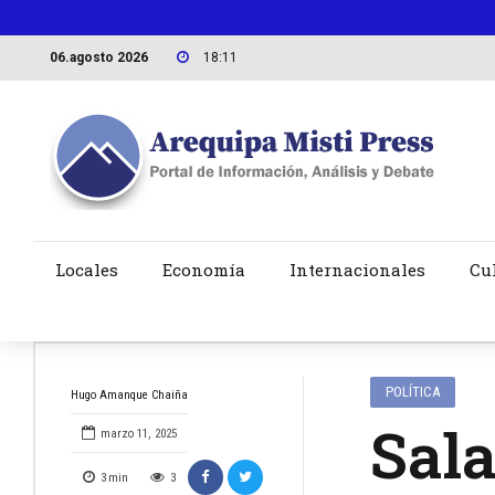
06.agosto 2026
18:11
Locales
Economía
Internacionales
Cu
POLÍTICA
Hugo Amanque Chaiña
Sala
marzo 11, 2025
3
min
3