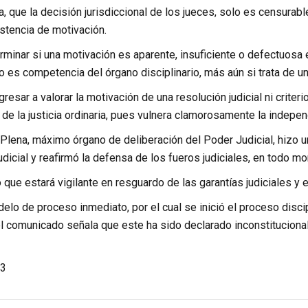
, que la decisión jurisdiccional de los jueces, solo es censurabl
stencia de motivación.
minar si una motivación es aparente, insuficiente o defectuosa 
o es competencia del órgano disciplinario, más aún si trata de u
resar a valorar la motivación de una resolución judicial ni criteri
e la justicia ordinaria, pues vulnera clamorosamente la independe
 Plena, máximo órgano de deliberación del Poder Judicial, hizo un
dicial y reafirmó la defensa de los fueros judiciales, en todo mo
ió que estará vigilante en resguardo de las garantías judiciales y 
lo de proceso inmediato, por el cual se inició el proceso discip
l comunicado señala que este ha sido declarado inconstitucional 
3