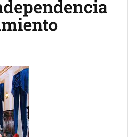
independencia
amiento