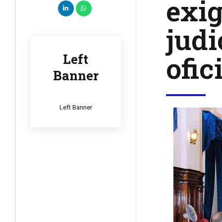
exig
judi
ofic
Left
Banner
Left Banner