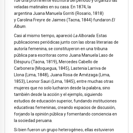
fue una prominente escritora del periodo y organizó las
veladas matinales en su casa. En 1874, la
argentina Juana Manuela Gorriti (Rosario, 1818)
y Carolina Freyre de Jaimes (Tacna, 1844) fundaron
El
Álbum
.
Casi al mismo tiempo, apareció
La Alborada
. Estas
publicaciones periódicas junto con las obras literarias de
autoría femenina, se constituyeron en una tribuna
pública para escritoras como Juana Manuela Laso de
Eléspuru (Tacna, 1819), Mercedes Cabello de
Carbonera (Moquegua, 1845), Lastenia Larriva de
Llona (Lima, 1848), Juana Rosa de Amézaga (Lima,
1853), Leonor Sauri (Lima, 1845), entre muchas otras
mujeres que no solo lucharon desde la palabra, sino
también desde la acción y el ejemplo, siguiendo
estudios de educación superior, fundando instituciones
educativas femeninas, creando espacios de discusión,
forjando la opinión pública y fomentando conciencia en
la sociedad peruana.
Si bien fueron un grupo heterogéneo, ellas estuvieron