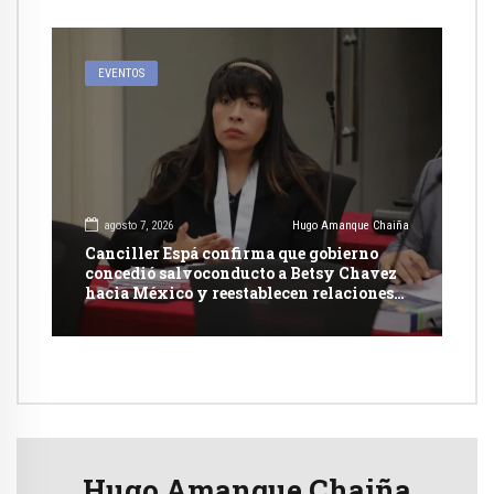
EVENTOS
agosto 7, 2026
Hugo Amanque Chaiña
Canciller Espá confirma que gobierno
concedió salvoconducto a Betsy Chavez
hacia México y reestablecen relaciones
con dicho país
Hugo Amanque Chaiña