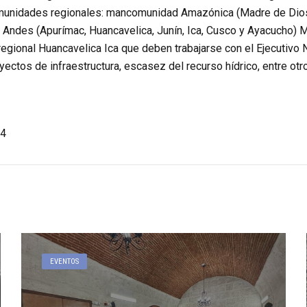
unidades regionales: mancomunidad Amazónica (Madre de Dios, 
 Andes (Apurímac, Huancavelica, Junín, Ica, Cusco y Ayacucho) M
ional Huancavelica Ica que deben trabajarse con el Ejecutivo Na
ectos de infraestructura, escasez del recurso hídrico, entre ot
4
EVENTOS