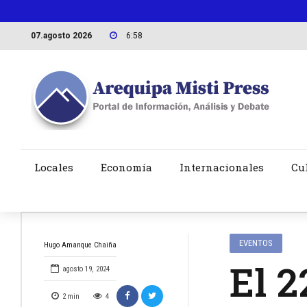
07.agosto 2026
6:58
Locales
Economía
Internacionales
Cu
EVENTOS
Hugo Amanque Chaiña
El 2
agosto 19, 2024
2
min
4