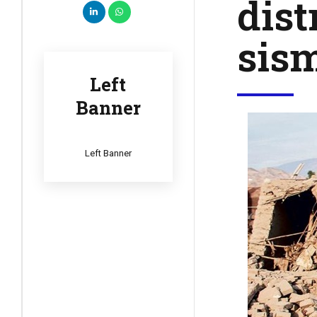
dist
sis
Left
Banner
Left Banner