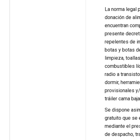
La norma legal 
donación de alim
encuentran comp
presente decret
repelentes de in
botas y botas d
limpieza, toalla
combustibles líq
radio a transist
dormir, herramie
provisionales y/
tráiler cama baj
Se dispone asimi
gratuito que se
mediante el pres
de despacho, tra