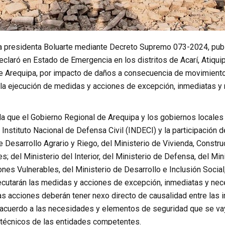
la presidenta Boluarte mediante Decreto Supremo 073-2024, publi
declaró en Estado de Emergencia en los distritos de Acarí, Atiquip
 Arequipa, por impacto de daños a consecuencia de movimiento 
 la ejecución de medidas y acciones de excepción, inmediatas y 
la que el Gobierno Regional de Arequipa y los gobiernos locales
Instituto Nacional de Defensa Civil (INDECI) y la participación d
e Desarrollo Agrario y Riego, del Ministerio de Vivienda, Constr
; del Ministerio del Interior, del Ministerio de Defensa, del Mini
nes Vulnerables, del Ministerio de Desarrollo e Inclusión Social
ecutarán las medidas y acciones de excepción, inmediatas y nece
s acciones deberán tener nexo directo de causalidad entre las i
acuerdo a las necesidades y elementos de seguridad que se vay
 técnicos de las entidades competentes.