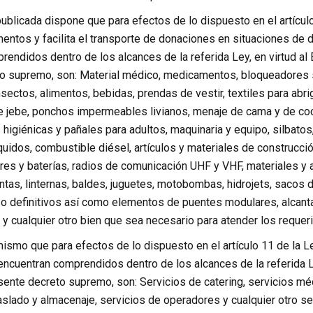
publicada dispone que para efectos de lo dispuesto en el artícu
entos y facilita el transporte de donaciones en situaciones de 
rendidos dentro de los alcances de la referida Ley, en virtud a
o supremo, son: Material médico, medicamentos, bloqueadores s
sectos, alimentos, bebidas, prendas de vestir, textiles para abr
e jebe, ponchos impermeables livianos, menaje de cama y de coci
s higiénicas y pañales para adultos, maquinaria y equipo, silbatos,
uidos, combustible diésel, artículos y materiales de construcció
ores y baterías, radios de comunicación UHF y VHF, materiales y a
ntas, linternas, baldes, juguetes, motobombas, hidrojets, sacos d
o definitivos así como elementos de puentes modulares, alcantar
a y cualquier otro bien que sea necesario para atender los requer
smo que para efectos de lo dispuesto en el artículo 11 de la Le
 encuentran comprendidos dentro de los alcances de la referida 
ente decreto supremo, son: Servicios de catering, servicios méd
slado y almacenaje, servicios de operadores y cualquier otro se