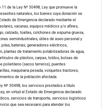
lo 11 de la Ley Nº 30498, Ley que promueve la
desastres naturales, los bienes cuya donación se
l Estado de Emergencia declarado mediante el
olares, vacunas, equipos médicos y/o afines,
igo, calzado, toallas, colchones de espuma gruesa,
nas semiindustriales, útiles de aseo personal y
 pilas, baterías, generadores eléctricos,
n, plantas de tratamiento potabilizadoras de agua,
rtículos de plástico, carpas, toldos, bolsas de
e polietileno (sacos terreros), puentes
illas, maquinaria pesada, volquetes tractores,
imientos de la población afectada.
y Nº 30498, los servicios prestados a título
Ley, en virtud al Estado de Emergencia declarado
icos, servicios de transporte, servicios logísticos
rvicio que sea necesario para atender los