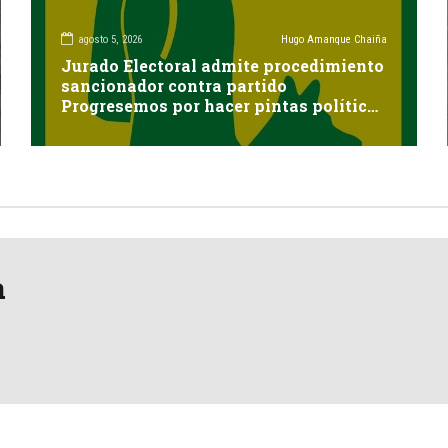
agosto 5, 2026
Hugo Amanque Chaiña
Jurado Electoral admite procedimiento
sancionador contra partido
Progresemos por hacer pintas políticas
sin autorización en Cayma
a