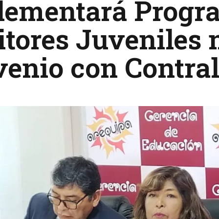
lementará Progr
tores Juveniles
enio con Contral