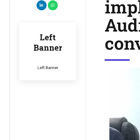
imp
Audi
conv
Left
Banner
Left Banner