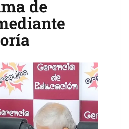
ama de
 mediante
oría