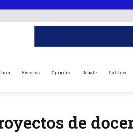
ltura
Eventos
Opinión
Debate
Política
royectos de doce