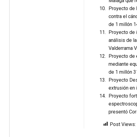
Malaga que re
Proyecto de I
contra el cán
de 1 millón 1
Proyecto de 
análisis de 
Valderrama Va
Proyecto de e
mediante equi
de 1 millón 3
Proyecto Des
extrusión en 
Proyecto fort
espectroscopi
presentó Cori
Post Views: