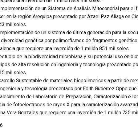
quiere una inversión de 1 millón 844 mil soles.
mplementación de un Sistema de Analisis Mitocondrial para el f
cer en la región Arequipa presentado por Azael Paz Aliaga en Ci
43 mil soles.
implementación de un sistema de última generación para la sec
la diversidad genética por polimorfismos de fragmentos genético
lencia que requiere una inversión de 1 millón 851 mil soles.
studio de la biodiversidad microbiana y su potencial uso en biot
pos de alta resolución en ingenieria y tecnología presentado po
15 mil soles.
arrollo Sustentable de materiales biopolimericos a partir de m
ingenieria y tecnología presentado por Edith Gutiérrez Oppe que 
alecimiento de Laboratorio de Preparación, Caracterización e Id
a de fotoelectrones de rayos X para la caracterización avanzad
na Vera Gonzales que requiere una inversión de 1 millón 735 mil
6