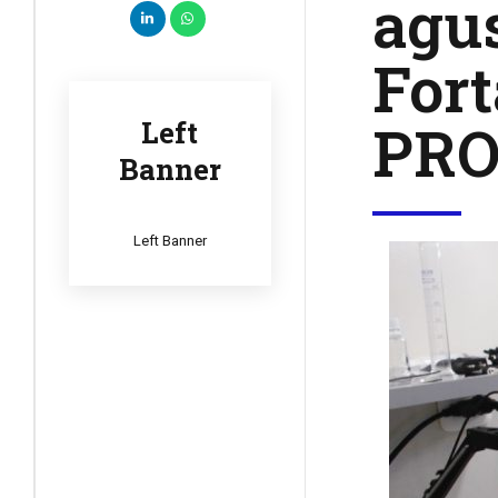
agus
Fort
PRO
Left
Banner
Left Banner