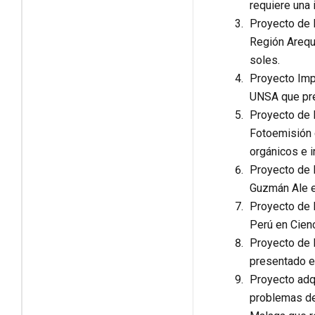
requiere una 
Proyecto de 
Región Arequi
soles.
Proyecto Imp
UNSA que pres
Proyecto de F
Fotoemisión d
orgánicos e i
Proyecto de 
Guzmán Ale en
Proyecto de E
Perú en Cienc
Proyecto de 
presentado en
Proyecto adq
problemas de