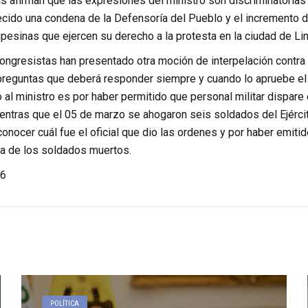
s afirman que las expresiones del ministro son discriminatorias
cido una condena de la Defensoría del Pueblo y el incremento d
pesinas que ejercen su derecho a la protesta en la ciudad de Li
ongresistas han presentado otra moción de interpelación contra 
preguntas que deberá responder siempre y cuando lo apruebe el p
al ministro es por haber permitido que personal militar dispare e
ntras que el 05 de marzo se ahogaron seis soldados del Ejército 
onocer cuál fue el oficial que dio las ordenes y por haber emit
da de los soldados muertos.
6
POLÍTICA