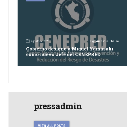
agosto 6, 2026
Hugo Amanque Chaiña
Gobierno designó a Miguel Yamasaki
como nuevo Jefe del CENEPRED
pressadmin
VIEW ALL POSTS