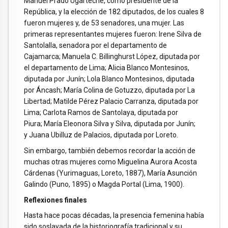
Manuel Prado Ugarteche, como presidente de la
República, y la elección de 182 diputados, de los cuales 8
fueron mujeres y, de 53 senadores, una mujer. Las
primeras representantes mujeres fueron: Irene Silva de
Santolalla, senadora por el departamento de
Cajamarca; Manuela C. Billinghurst López, diputada por
el departamento de Lima; Alicia Blanco Montesinos,
diputada por Junín; Lola Blanco Montesinos, diputada
por Áncash; María Colina de Gotuzzo, diputada por La
Libertad; Matilde Pérez Palacio Carranza, diputada por
Lima; Carlota Ramos de Santolaya, diputada por
Piura; María Eleonora Silva y Silva, diputada por Junín;
y Juana Ubilluz de Palacios, diputada por Loreto.
Sin embargo, también debemos recordar la acción de
muchas otras mujeres como Miguelina Aurora Acosta
Cárdenas (Yurimaguas, Loreto, 1887), María Asunción
Galindo (Puno, 1895) o Magda Portal (Lima, 1900).
Reflexiones finales
Hasta hace pocas décadas, la presencia femenina había
sido soslayada de la historiografía tradicional y su