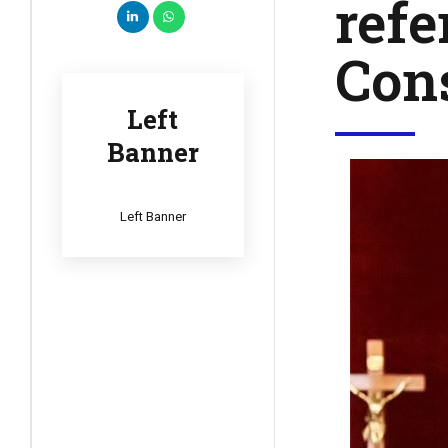
ref
Con
Left
Banner
Left Banner