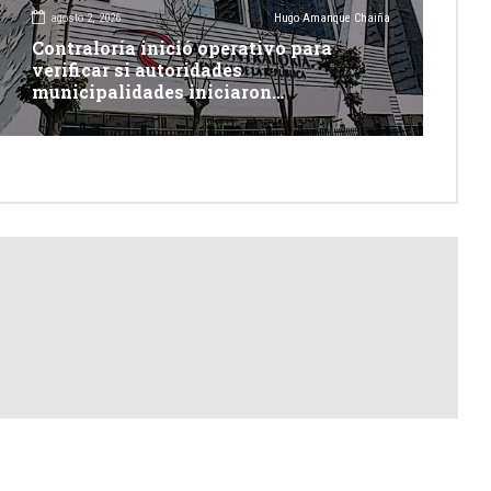
agosto 2, 2026
Hugo Amanque Chaiña
Contraloría inició operativo para
verificar si autoridades
municipalidades iniciaron
descolmatación de quebradas y ríos
ante Fenómeno del Niño