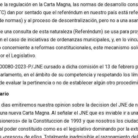
e la regulación en la Carta Magna, las normas de desarrollo cons
(TC) dan por sentado que el referéndum en nuestro país está refe
e normas) y al proceso de descentralización, pero no a una asa
ue una consulta de esta naturaleza (Referéndum) se usa para pro
n el caso de iniciativas de ordenanzas municipales, y, en lo vinc
 lo concerniente a reformas constitucionales, este mecanismo so
r el Legislativo.
 000080-2023-P/JNE cursado a dicha comisión el 13 de febrero pa
Parlamento, en el ámbito de su competencia y respetando los lím
e evaluar la pertinencia o no de establecer algún otro procedimi
ario
 dias emitiremos nuestra opinion sobre la decision del JNE de ne
a nueva Carta Magna. Al señalar el JNE que es inviable ir a una
ioneros» de la Constituccion de 1993 y que nosotros los ciuda
l poder constituido como es el legislativo dominando por la ext
«presos» de ellos. Totalmente inadmisible el razonamiento del 