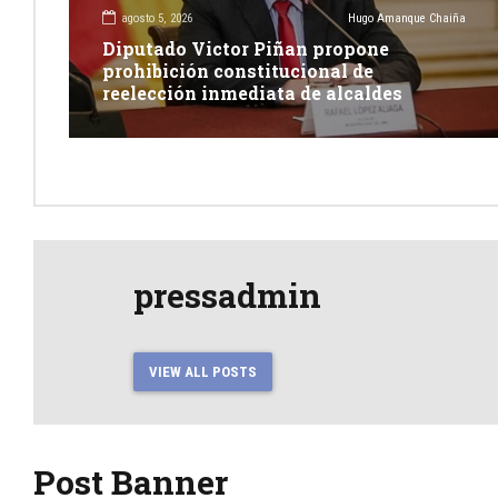
agosto 5, 2026
Hugo Amanque Chaiña
Diputado Victor Piñan propone
prohibición constitucional de
reelección inmediata de alcaldes
pressadmin
VIEW ALL POSTS
Post Banner