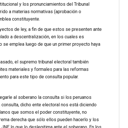
titucional y los pronunciamientos del Tribunal
rido a materias normativas (aprobación o
mblea constituyente.
yectos de ley, a fin de que estos se presenten ante
ulado a descentralización, en los cuales es
lo se emplea luego de que un primer proyecto haya
sado, el supremo tribunal electoral también
ites materiales y formales para las reformas
ento para este tipo de consulta popular.
garle al soberano la consulta si los peruanos
 consulta, dicho ente electoral nos está diciendo
danos que somos el poder constituyente, no
rema derecha que sólo ellos pueden hacerlo y los
JNE lo que lo deslegitima ante el soberano. En los