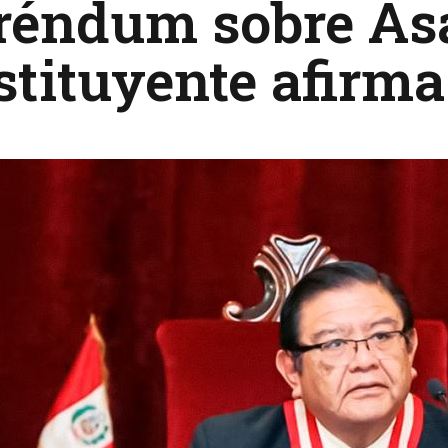
eréndum sobre A
stituyente afirm