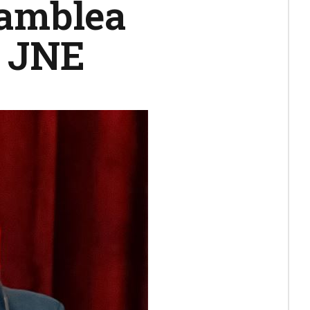
samblea
a JNE