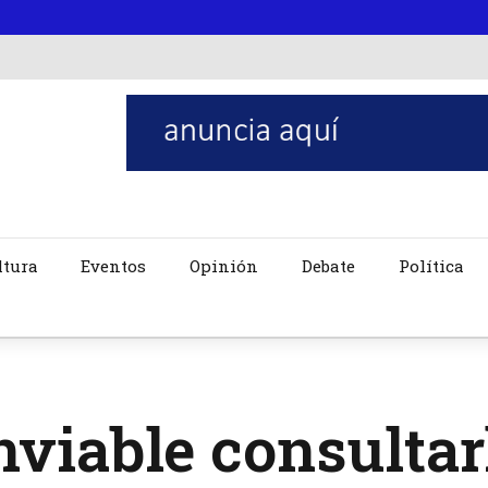
ltura
Eventos
Opinión
Debate
Política
nviable consultar