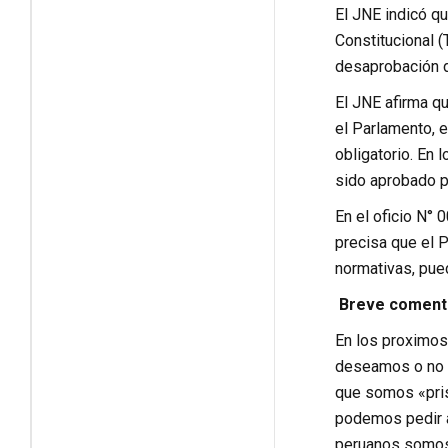
El JNE indicó qu
Constitucional 
desaprobación d
El JNE afirma q
el Parlamento, e
obligatorio. En
sido aprobado po
En el oficio N°
precisa que el 
normativas, pued
Breve coment
En los proximos
deseamos o no un
que somos «pris
podemos pedir a
peruanos somos 